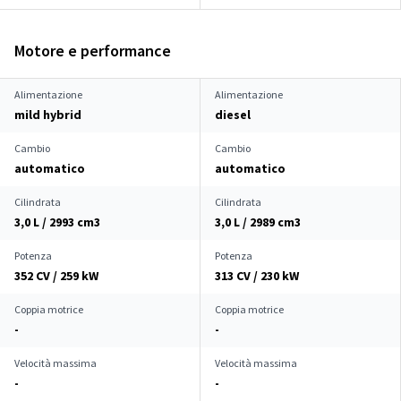
Motore e performance
Alimentazione
Alimentazione
mild hybrid
diesel
Cambio
Cambio
automatico
automatico
Cilindrata
Cilindrata
3,0 L / 2993 cm
3
3,0 L / 2989 cm
3
Potenza
Potenza
352 CV / 259 kW
313 CV / 230 kW
Coppia motrice
Coppia motrice
-
-
Velocità massima
Velocità massima
-
-