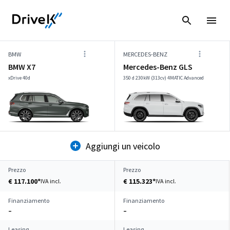
BMW
MERCEDES-BENZ
BMW X7
Mercedes-Benz GLS
xDrive 40d
350 d 230kW (313cv) 4MATIC Advanced
Aggiungi un veicolo
Prezzo
Prezzo
€ 117.100*
€ 115.323*
IVA incl.
IVA incl.
Finanziamento
Finanziamento
–
–
Leasing
Leasing