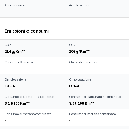
Accelerazione
Accelerazione
-
-
Emissioni e consumi
CO2
CO2
214 g/Km**
206 g/Km**
Classe di efficienza
Classe di efficienza
–
–
Omologazione
Omologazione
EU6.4
EU6.4
Consumo di carburante combinato
Consumo di carburante combinato
8.1 l/100 Km**
7.9 l/100 Km**
Consumo di metano combinato
Consumo di metano combinato
-
-