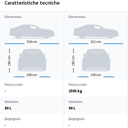
Caratteristiche tecniche
Dimensioni
Dimensioni
518
cm
521
cm
cm
cm
183
182
200
cm
195
cm
Peso a vuoto
Peso a vuoto
-
2595 kg
Serbatoio
Serbatoio
80 L
90 L
Bagagliaio
Bagagliaio
-
-