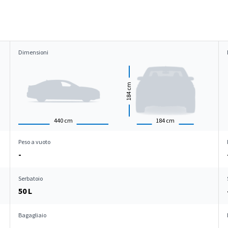
Dimensioni
cm
184
440
cm
184
cm
Peso a vuoto
-
Serbatoio
50 L
Bagagliaio
-