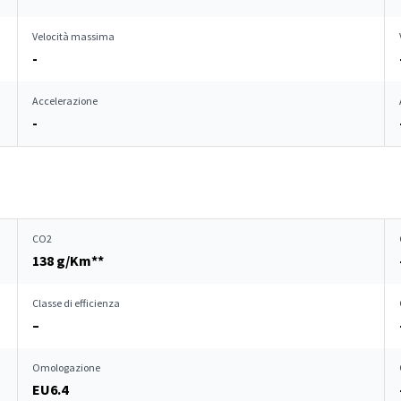
Velocità massima
-
Accelerazione
-
CO2
138 g/Km**
Classe di efficienza
–
Omologazione
EU6.4