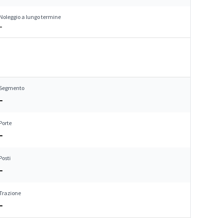
Noleggio a lungo termine
–
Segmento
–
Porte
–
Posti
–
Trazione
–