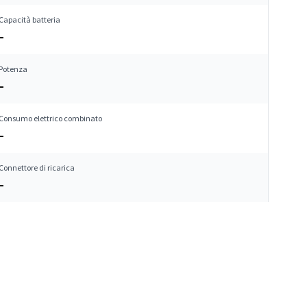
Capacità batteria
–
Potenza
–
Consumo elettrico combinato
–
Connettore di ricarica
–