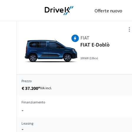
Offerte nuovo
FIAT
FIAT E-Doblò
100kW (136cv)
Prezzo
€ 37.200*
IVA incl.
Finanziamento
–
Leasing
–