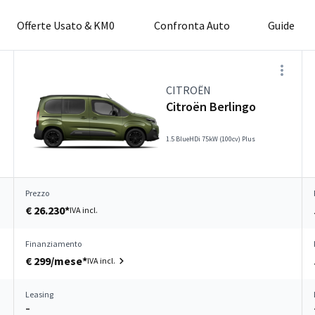
Offerte Usato & KM0
Confronta Auto
Guide
CITROËN
Citroën Berlingo
1.5 BlueHDi 75kW (100cv) Plus
Prezzo
€ 26.230*
IVA incl.
Finanziamento
€ 299/mese*
IVA incl.
Leasing
–