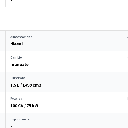
Alimentazione
diesel
Cambio
manuale
Cilindrata
1,5 L / 1499 cm
3
Potenza
100 CV / 75 kW
Coppia motrice
-