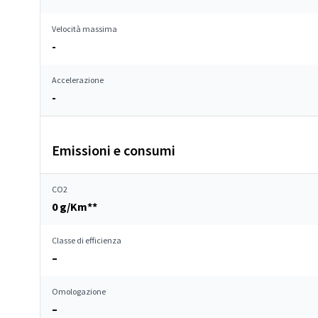
Velocità massima
-
Accelerazione
-
Emissioni e consumi
CO2
0 g/Km**
Classe di efficienza
–
Omologazione
–