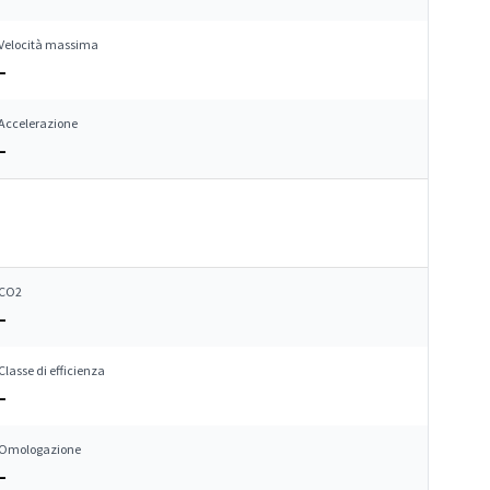
Velocità massima
–
Accelerazione
–
CO2
–
Classe di efficienza
–
Omologazione
–