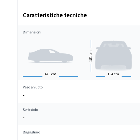
Caratteristiche tecniche
Dimensioni
cm
181
475
cm
184
cm
Peso a vuoto
-
Serbatoio
-
Bagagliaio
-