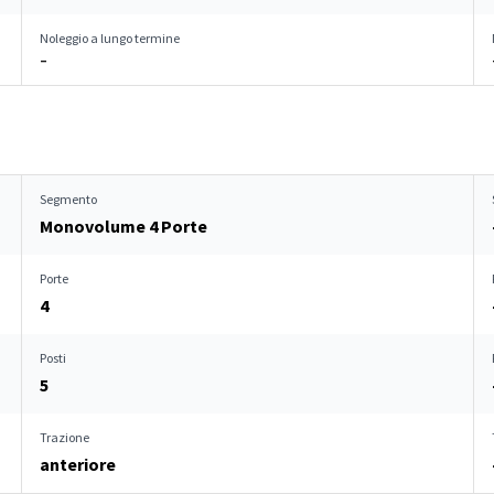
Noleggio a lungo termine
–
Segmento
Monovolume 4 Porte
Porte
4
Posti
5
Trazione
anteriore