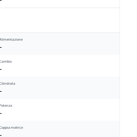
Alimentazione
–
Cambio
–
Cilindrata
–
Potenza
–
Coppia motrice
–