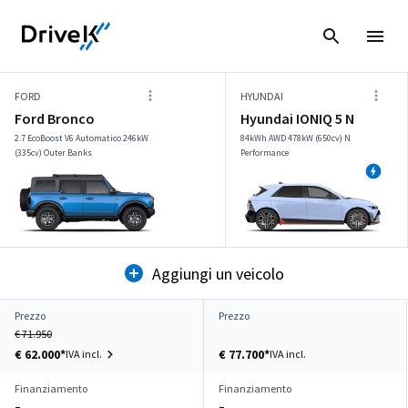
FORD
HYUNDAI
Ford Bronco
Hyundai IONIQ 5 N
2.7 EcoBoost V6 Automatico 246kW
84kWh AWD 478kW (650cv) N
(335cv) Outer Banks
Performance
Aggiungi un veicolo
Prezzo
Prezzo
€ 71.950
€ 62.000*
€ 77.700*
IVA incl.
IVA incl.
Finanziamento
Finanziamento
–
–