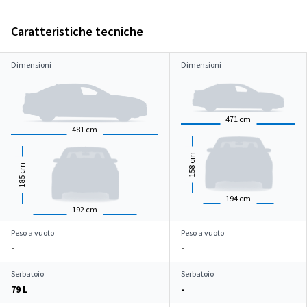
Caratteristiche tecniche
Dimensioni
Dimensioni
471
cm
481
cm
cm
cm
158
185
194
cm
192
cm
Peso a vuoto
Peso a vuoto
-
-
Serbatoio
Serbatoio
79 L
-