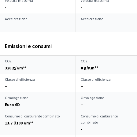
Velocità massima
Velocità massima
-
-
Accelerazione
Accelerazione
-
-
Emissioni e consumi
CO2
CO2
326 g/Km**
0 g/Km**
Classe di efficienza
Classe di efficienza
–
–
Omologazione
Omologazione
Euro 6D
–
Consumo di carburante combinato
Consumo di carburante
combinato
13.7 l/100 Km**
-