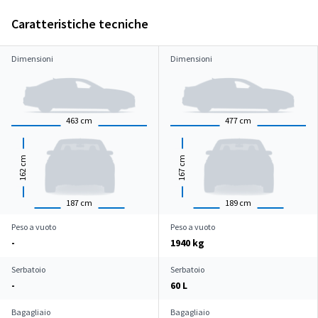
Caratteristiche tecniche
Dimensioni
Dimensioni
463
cm
477
cm
cm
cm
162
167
187
cm
189
cm
Peso a vuoto
Peso a vuoto
-
1940 kg
Serbatoio
Serbatoio
-
60 L
Bagagliaio
Bagagliaio