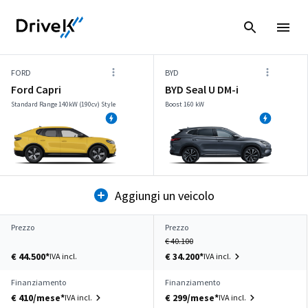
FORD
BYD
Ford Capri
BYD Seal U DM-i
Standard Range 140kW (190cv) Style
Boost 160 kW
Aggiungi un veicolo
Prezzo
Prezzo
€ 40.100
€ 44.500*
€ 34.200*
IVA incl.
IVA incl.
Finanziamento
Finanziamento
€ 410/mese*
€ 299/mese*
IVA incl.
IVA incl.