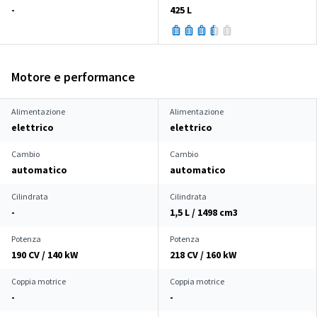
-
425 L
Motore e performance
Alimentazione
Alimentazione
elettrico
elettrico
Cambio
Cambio
automatico
automatico
Cilindrata
Cilindrata
-
1,5 L / 1498 cm
3
Potenza
Potenza
190 CV / 140 kW
218 CV / 160 kW
Coppia motrice
Coppia motrice
-
-