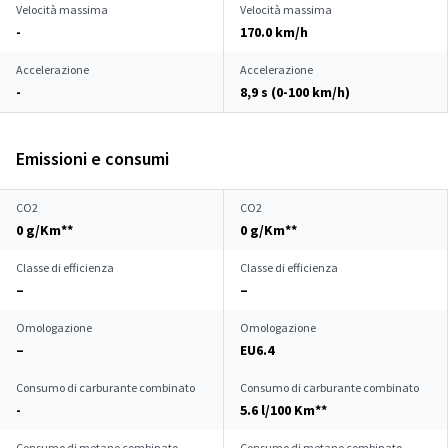
Velocità massima
Velocità massima
-
170.0 km/h
Accelerazione
Accelerazione
-
8,9 s (0-100 km/h)
Emissioni e consumi
CO2
CO2
0 g/Km**
0 g/Km**
Classe di efficienza
Classe di efficienza
–
–
Omologazione
Omologazione
–
EU6.4
Consumo di carburante combinato
Consumo di carburante combinato
-
5.6 l/100 Km**
Consumo di metano combinato
Consumo di metano combinato