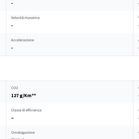
-
Velocità massima
-
Accelerazione
-
CO2
127 g/Km**
Classe di efficienza
–
Omologazione