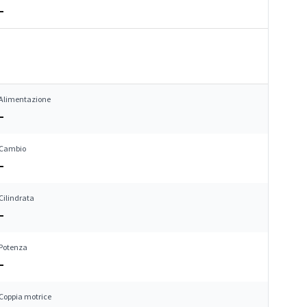
–
Alimentazione
–
Cambio
–
Cilindrata
–
Potenza
–
Coppia motrice