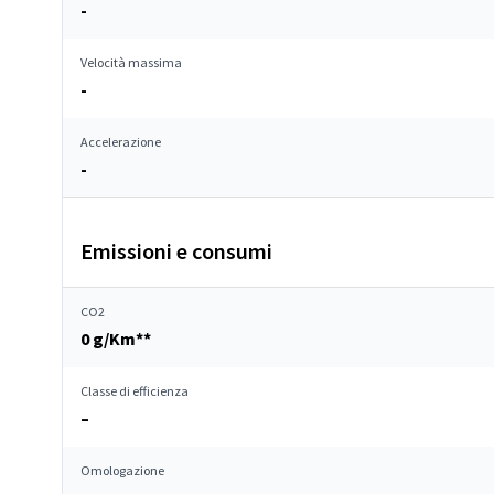
-
Velocità massima
-
Accelerazione
-
Emissioni e consumi
CO2
0 g/Km**
Classe di efficienza
–
Omologazione