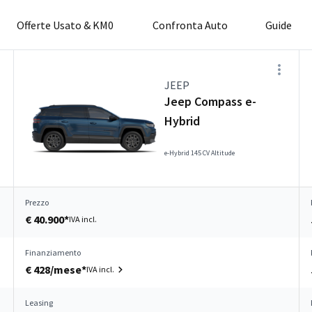
Offerte Usato & KM0
Confronta Auto
Guide
JEEP
Jeep Compass e-
Hybrid
e-Hybrid 145 CV Altitude
Prezzo
€ 40.900*
IVA incl.
Finanziamento
€ 428/mese*
IVA incl.
Leasing