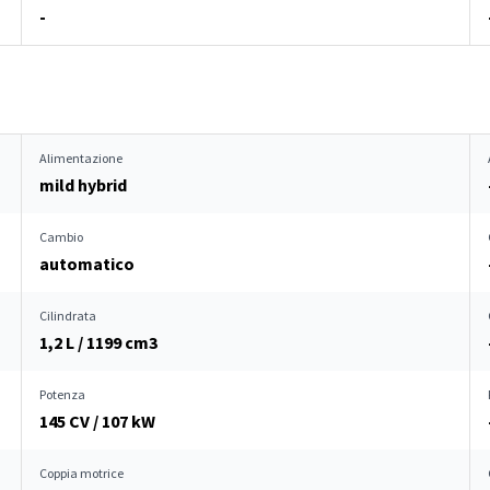
-
Alimentazione
mild hybrid
Cambio
automatico
Cilindrata
1,2 L / 1199 cm
3
Potenza
145 CV / 107 kW
Coppia motrice