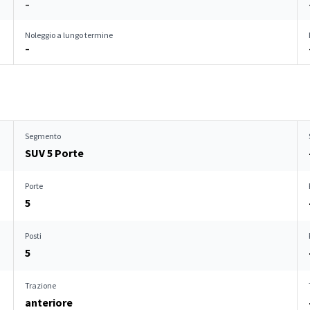
–
Noleggio a lungo termine
–
Segmento
SUV 5 Porte
Porte
5
Posti
5
Trazione
anteriore