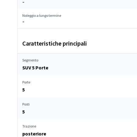
–
Noleggio a lungo termine
–
Caratteristiche principali
Segmento
SUV 5 Porte
Porte
5
Posti
5
Trazione
posteriore