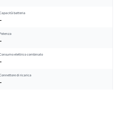
Capacità batteria
–
Potenza
–
Consumo elettrico combinato
–
Connettore di ricarica
–