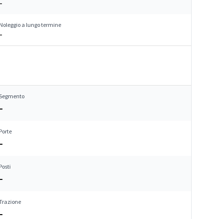
–
Noleggio a lungo termine
–
Segmento
–
Porte
–
Posti
–
Trazione
–