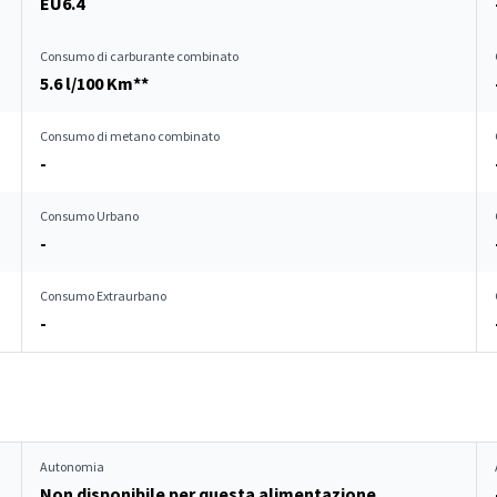
EU6.4
Consumo di carburante combinato
5.6 l/100 Km**
Consumo di metano combinato
-
Consumo Urbano
-
Consumo Extraurbano
-
Autonomia
Non disponibile per questa alimentazione