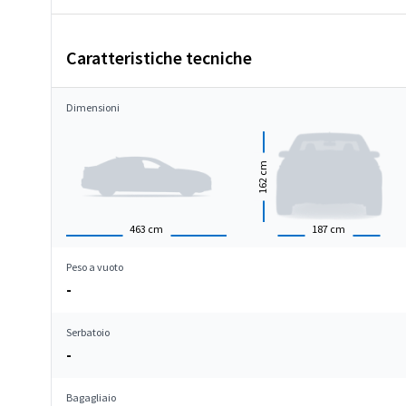
Caratteristiche tecniche
Dimensioni
cm
162
463
cm
187
cm
Peso a vuoto
-
Serbatoio
-
Bagagliaio