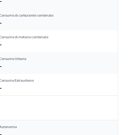
–
Consumo di carburante combinato
–
Consumo di metano combinato
–
Consumo Urbano
–
Consumo Extraurbano
–
Autonomia
–