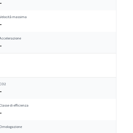
–
Velocità massima
–
Accelerazione
–
CO2
–
Classe di efficienza
–
Omologazione