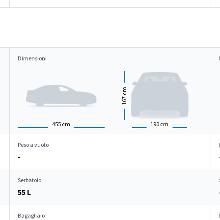
Dimensioni
cm
167
455
cm
190
cm
Peso a vuoto
-
Serbatoio
55 L
Bagagliaio