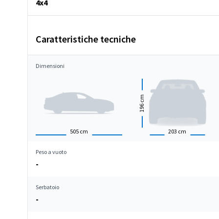
4x4
Caratteristiche tecniche
Dimensioni
cm
196
505
cm
203
cm
Peso a vuoto
-
Serbatoio
-