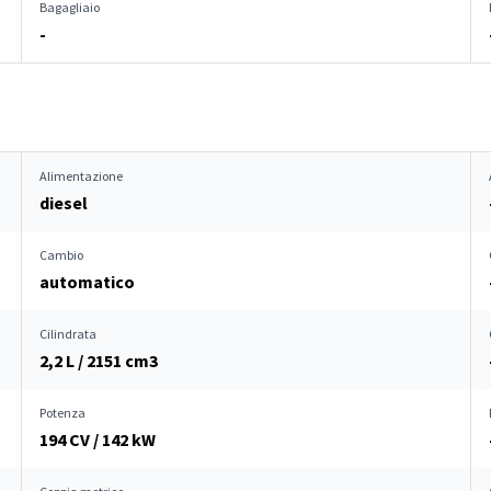
Bagagliaio
-
Alimentazione
diesel
Cambio
automatico
Cilindrata
2,2 L / 2151 cm
3
Potenza
194 CV / 142 kW