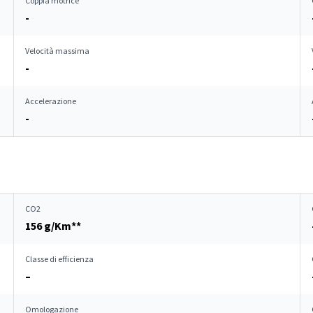
Coppia motrice
-
Velocità massima
-
Accelerazione
-
CO2
156 g/Km**
Classe di efficienza
–
Omologazione