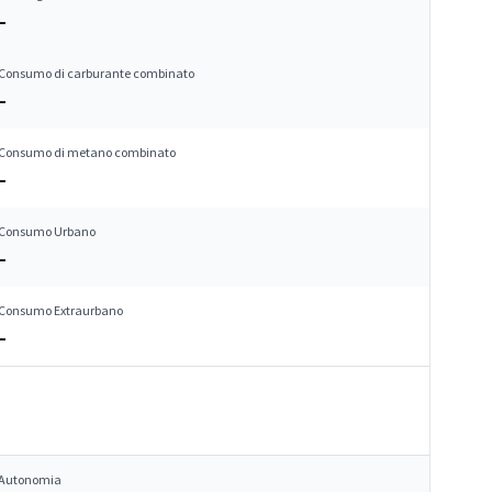
–
Consumo di carburante combinato
–
Consumo di metano combinato
–
Consumo Urbano
–
Consumo Extraurbano
–
Autonomia