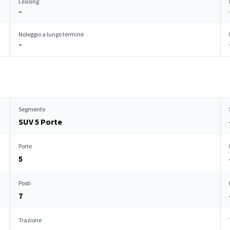
Leasing
–
Noleggio a lungo termine
–
Segmento
SUV 5 Porte
Porte
5
Posti
7
Trazione