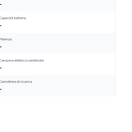
–
Capacità batteria
–
Potenza
–
Consumo elettrico combinato
–
Connettore di ricarica
–