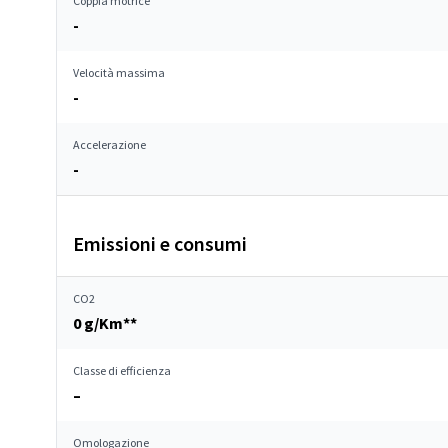
Coppia motrice
-
Velocità massima
-
Accelerazione
-
Emissioni e consumi
CO2
0 g/Km**
Classe di efficienza
–
Omologazione