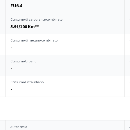
EU6.4
Consumo di carburante combinato
5.9 l/100 Km**
Consumo di metano combinato
-
Consumo Urbano
-
Consumo Extraurbano
-
Autonomia