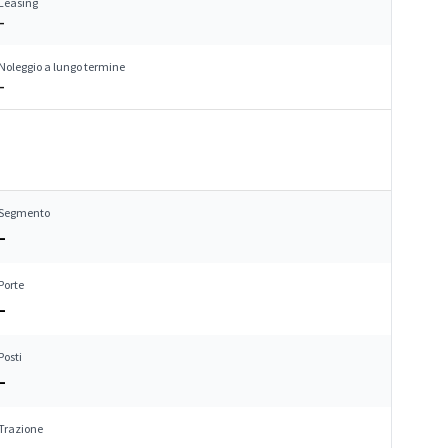
Leasing
–
Noleggio a lungo termine
–
Segmento
–
Porte
–
Posti
–
Trazione