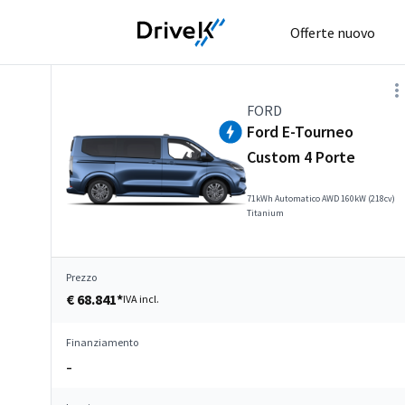
Offerte nuovo
FORD
Ford E-Tourneo
Custom 4 Porte
71kWh Automatico AWD 160kW (218cv)
Titanium
Prezzo
€ 68.841*
IVA incl.
Finanziamento
–