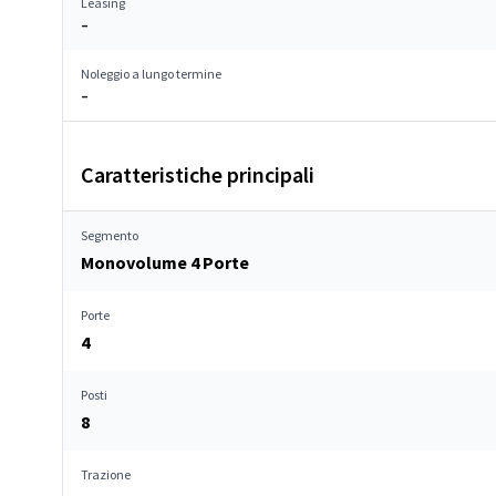
Leasing
–
Noleggio a lungo termine
–
Caratteristiche principali
Segmento
Monovolume 4 Porte
Porte
4
Posti
8
Trazione