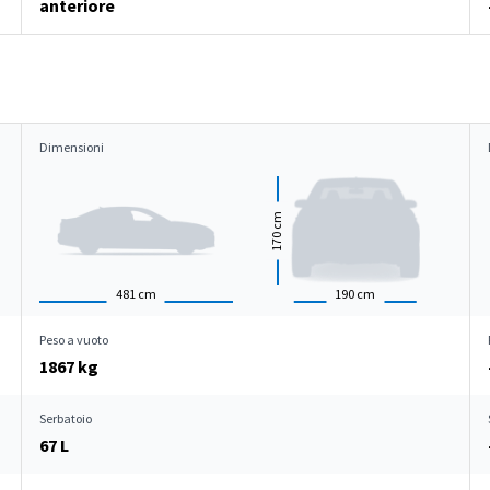
anteriore
Dimensioni
cm
170
481
cm
190
cm
Peso a vuoto
1867 kg
Serbatoio
67 L