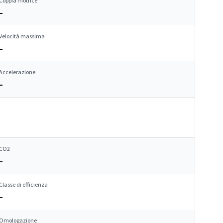
Coppia motrice
–
Velocità massima
–
Accelerazione
–
CO2
–
Classe di efficienza
–
Omologazione