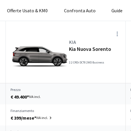
Offerte Usato & KM0
Confronta Auto
Guide
KIA
Kia Nuova Sorento
2.2 CRDi DCT8 2WD Business
Prezzo
€ 49.400*
IVA incl.
Finanziamento
€ 399/mese*
IVA incl.