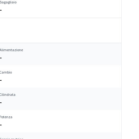
Bagagliaio
–
Alimentazione
–
Cambio
–
Cilindrata
–
Potenza
–