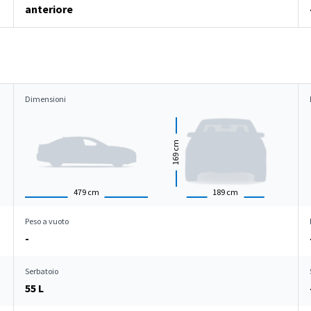
anteriore
Dimensioni
cm
169
479
cm
189
cm
Peso a vuoto
-
Serbatoio
55 L