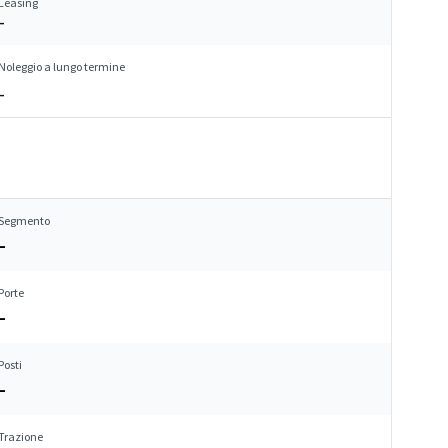
Leasing
–
Noleggio a lungo termine
–
Segmento
–
Porte
–
Posti
–
Trazione