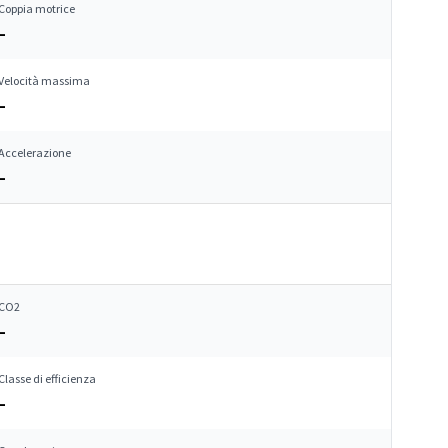
Coppia motrice
–
Velocità massima
–
Accelerazione
–
CO2
–
Classe di efficienza
–