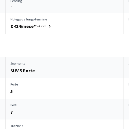
Leasing
–
Noleggio a lungo termine
€ 434/mese*
IVA incl.
Segmento
SUV 5 Porte
Porte
5
Posti
7
Trazione