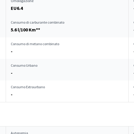
Omologazione
EU6.4
Consumo di carburante combinato
5.6 l/100 Km**
Consumo di metano combinato
-
Consumo Urbano
-
Consumo Extraurbano
-
Autonomia