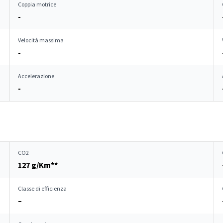
Coppia motrice
-
Velocità massima
-
Accelerazione
-
CO2
127 g/Km**
Classe di efficienza
–