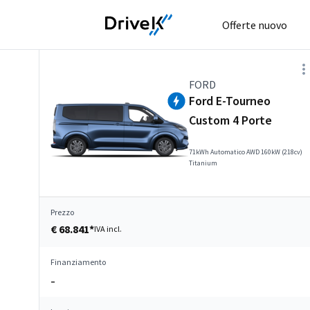
Offerte nuovo
FORD
Ford E-Tourneo
Custom 4 Porte
71kWh Automatico AWD 160kW (218cv)
Titanium
Prezzo
€ 68.841*
IVA incl.
Finanziamento
–