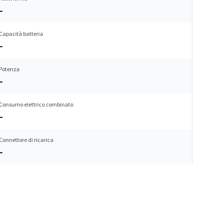
–
Capacità batteria
–
Potenza
–
Consumo elettrico combinato
–
Connettore di ricarica
–