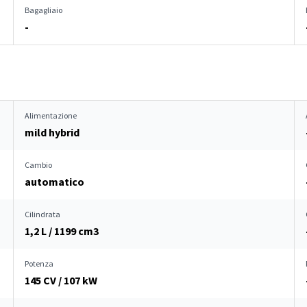
Bagagliaio
-
Alimentazione
mild hybrid
Cambio
automatico
Cilindrata
1,2 L / 1199 cm
3
Potenza
145 CV / 107 kW