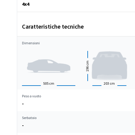
4x4
Caratteristiche tecniche
Dimensioni
cm
196
505
cm
203
cm
Peso a vuoto
-
Serbatoio
-