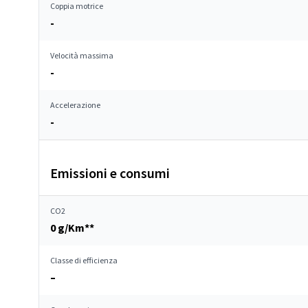
Coppia motrice
-
Velocità massima
-
Accelerazione
-
Emissioni e consumi
CO2
0 g/Km**
Classe di efficienza
–