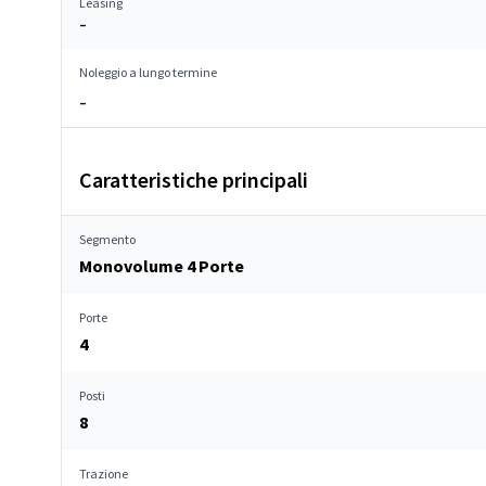
Leasing
–
Noleggio a lungo termine
–
Caratteristiche principali
Segmento
Monovolume 4 Porte
Porte
4
Posti
8
Trazione