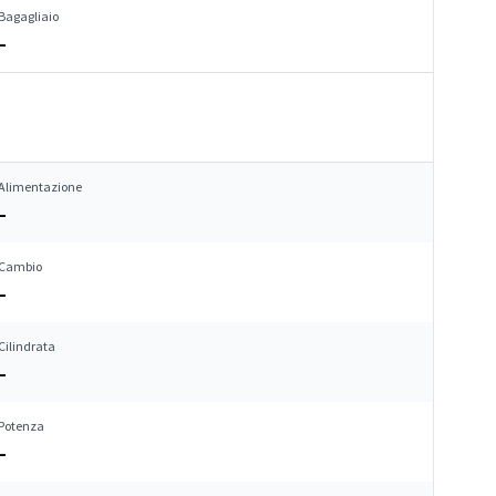
Bagagliaio
–
Alimentazione
–
Cambio
–
Cilindrata
–
Potenza
–