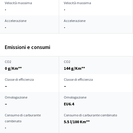
Velocità massima
Velocità massima
-
-
Accelerazione
Accelerazione
-
-
Emissioni e consumi
CO2
CO2
0 g/Km**
144 g/Km**
Classe di efficienza
Classe di efficienza
–
–
Omologazione
Omologazione
–
EU6.4
Consumo di carburante
Consumo di carburante combinato
combinato
5.5 l/100 Km**
-