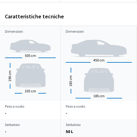
Caratteristiche tecniche
Dimensioni
Dimensioni
505
cm
450
cm
cm
cm
196
183
203
cm
185
cm
Peso a vuoto
Peso a vuoto
-
-
Serbatoio
Serbatoio
-
50 L