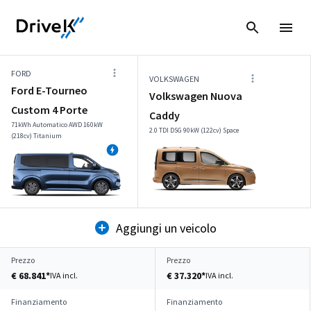
FORD
VOLKSWAGEN
Ford E-Tourneo
Volkswagen Nuova
Custom 4 Porte
Caddy
71kWh Automatico AWD 160kW
2.0 TDI DSG 90kW (122cv) Space
(218cv) Titanium
Aggiungi un veicolo
Prezzo
Prezzo
€ 68.841*
€ 37.320*
IVA incl.
IVA incl.
Finanziamento
Finanziamento