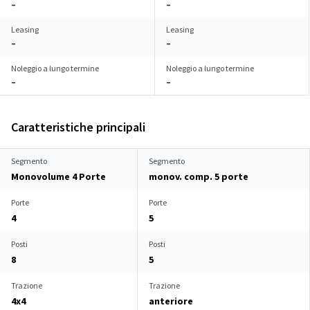
–
–
Leasing
Leasing
–
–
Noleggio a lungo termine
Noleggio a lungo termine
–
–
Caratteristiche principali
Segmento
Segmento
Monovolume 4 Porte
monov. comp. 5 porte
Porte
Porte
4
5
Posti
Posti
8
5
Trazione
Trazione
4x4
anteriore