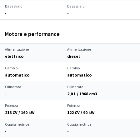
Bagagliaio
Bagagliaio
-
-
Motore e performance
Alimentazione
Alimentazione
elettrico
diesel
Cambio
Cambio
automatico
automatico
Cilindrata
Cilindrata
-
2,0 L / 1968 cm
3
Potenza
Potenza
218 CV / 160 kW
122 CV / 90 kW
Coppia motrice
Coppia motrice
-
-