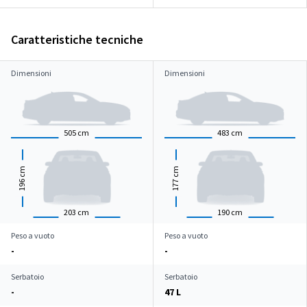
Caratteristiche tecniche
Dimensioni
Dimensioni
505
cm
483
cm
cm
cm
196
177
203
cm
190
cm
Peso a vuoto
Peso a vuoto
-
-
Serbatoio
Serbatoio
-
47 L