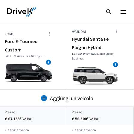
HYUNDAI
FORD
Hyundai Santa Fe
Ford E-Tourneo
Plug-in Hybrid
Custom
1.6 T-GDi PHEV 4WD 212kW (288cv)
340 L1 71kWh 218cv AWD Sport
Business
Aggiungi un veicolo
Prezzo
Prezzo
€ 67.133*
€ 56.300*
IVA incl.
IVA incl.
Finanziamento
Finanziamento