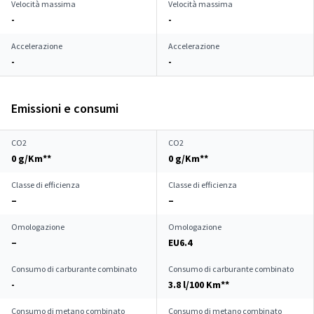
Velocità massima
Velocità massima
-
-
Accelerazione
Accelerazione
-
-
Emissioni e consumi
CO2
CO2
0 g/Km**
0 g/Km**
Classe di efficienza
Classe di efficienza
–
–
Omologazione
Omologazione
–
EU6.4
Consumo di carburante combinato
Consumo di carburante combinato
-
3.8 l/100 Km**
Consumo di metano combinato
Consumo di metano combinato