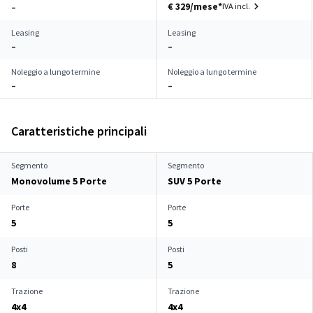
€ 329/mese*
IVA incl.
–
Leasing
Leasing
–
–
Noleggio a lungo termine
Noleggio a lungo termine
–
–
Caratteristiche principali
Segmento
Segmento
Monovolume 5 Porte
SUV 5 Porte
Porte
Porte
5
5
Posti
Posti
8
5
Trazione
Trazione
4x4
4x4