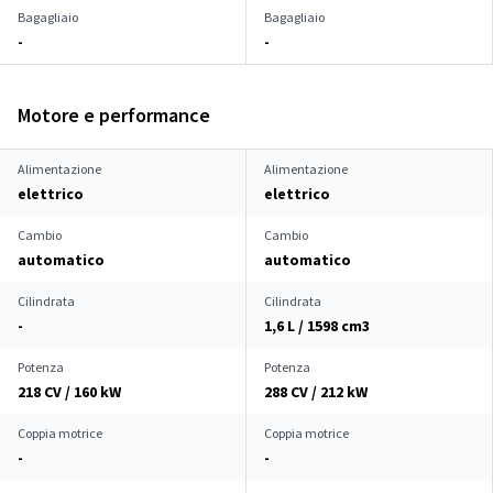
Bagagliaio
Bagagliaio
-
-
Motore e performance
Alimentazione
Alimentazione
elettrico
elettrico
Cambio
Cambio
automatico
automatico
Cilindrata
Cilindrata
-
1,6 L / 1598 cm
3
Potenza
Potenza
218 CV / 160 kW
288 CV / 212 kW
Coppia motrice
Coppia motrice
-
-