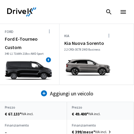
FORD
KIA
Ford E-Tourneo
Kia Nuova Sorento
Custom
2.2 CRDi DCT8 2WD Business
340 L1 71kWh 218cv AWD Sport
Aggiungi un veicolo
Prezzo
Prezzo
€ 67.133*
€ 49.400*
IVA incl.
IVA incl.
Finanziamento
Finanziamento
€ 399/mese*
IVA incl.
–