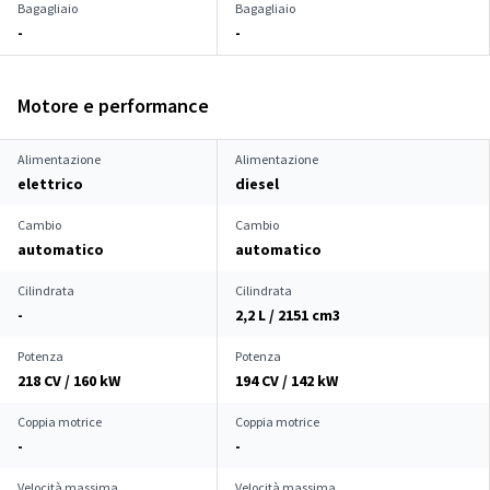
Bagagliaio
Bagagliaio
-
-
Motore e performance
Alimentazione
Alimentazione
elettrico
diesel
Cambio
Cambio
automatico
automatico
Cilindrata
Cilindrata
-
2,2 L / 2151 cm
3
Potenza
Potenza
218 CV / 160 kW
194 CV / 142 kW
Coppia motrice
Coppia motrice
-
-
Velocità massima
Velocità massima