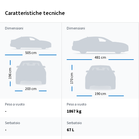
Caratteristiche tecniche
Dimensioni
Dimensioni
505
cm
481
cm
cm
cm
196
170
203
cm
190
cm
Peso a vuoto
Peso a vuoto
-
1867 kg
Serbatoio
Serbatoio
-
67 L