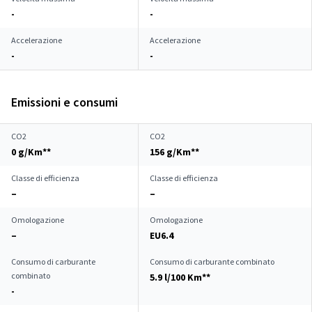
-
-
Accelerazione
Accelerazione
-
-
Emissioni e consumi
CO2
CO2
0 g/Km**
156 g/Km**
Classe di efficienza
Classe di efficienza
–
–
Omologazione
Omologazione
–
EU6.4
Consumo di carburante
Consumo di carburante combinato
combinato
5.9 l/100 Km**
-