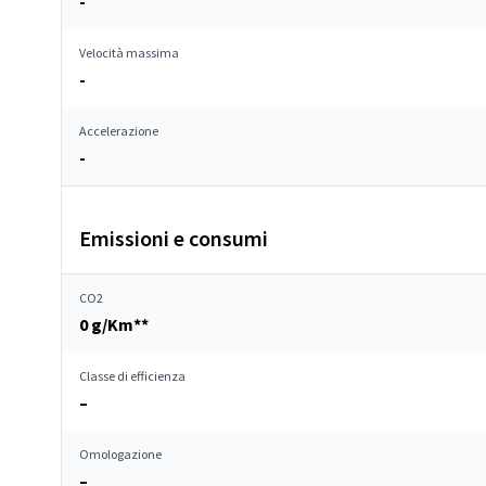
-
Velocità massima
-
Accelerazione
-
Emissioni e consumi
CO2
0 g/Km**
Classe di efficienza
–
Omologazione
–