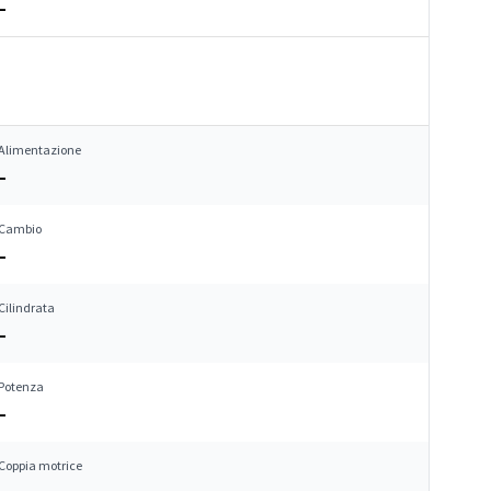
–
Alimentazione
–
Cambio
–
Cilindrata
–
Potenza
–
Coppia motrice