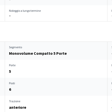
Noleggio a lungo termine
–
Segmento
Monovolume Compatto 5 Porte
Porte
5
Posti
6
Trazione
anteriore