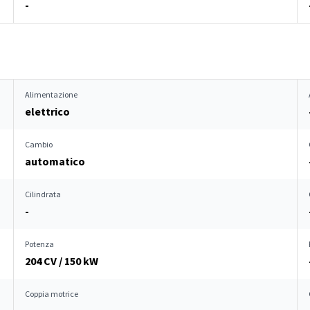
-
Alimentazione
elettrico
Cambio
automatico
Cilindrata
-
Potenza
204 CV / 150 kW
Coppia motrice