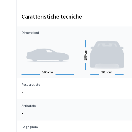
Caratteristiche tecniche
Dimensioni
cm
196
505
cm
203
cm
Peso a vuoto
-
Serbatoio
-
Bagagliaio