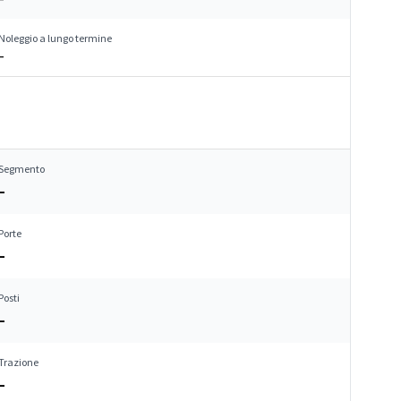
Noleggio a lungo termine
–
Segmento
–
Porte
–
Posti
–
Trazione
–