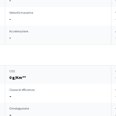
-
Velocità massima
-
Accelerazione
-
CO2
0 g/Km**
Classe di efficienza
–
Omologazione
–