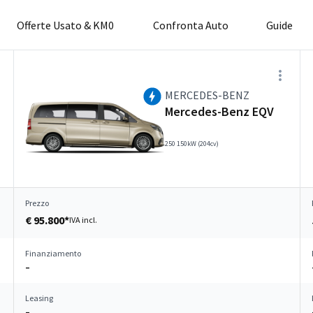
Offerte Usato & KM0
Confronta Auto
Guide
MERCEDES-BENZ
Mercedes-Benz EQV
250 150kW (204cv)
Prezzo
€ 95.800*
IVA incl.
Finanziamento
–
Leasing
–