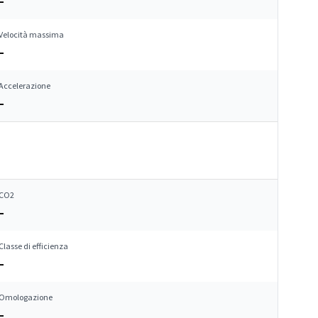
–
Velocità massima
–
Accelerazione
–
CO2
–
Classe di efficienza
–
Omologazione
–