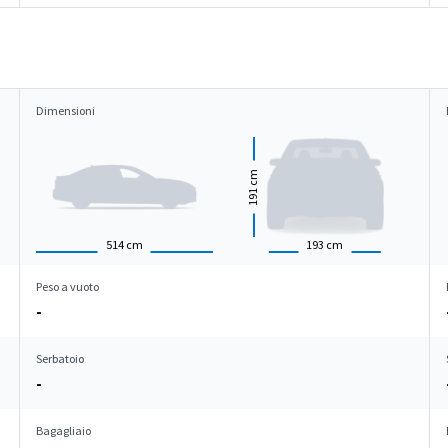
Dimensioni
cm
191
514
cm
193
cm
Peso a vuoto
-
Serbatoio
-
Bagagliaio