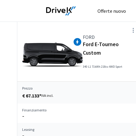
Offerte nuovo
FORD
Ford E-Tourneo
Custom
340 L1 71kWh 218cv AWD Sport
Prezzo
€ 67.133*
IVA incl.
Finanziamento
–
Leasing
–