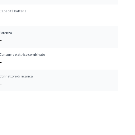
Capacità batteria
–
Potenza
–
Consumo elettrico combinato
–
Connettore di ricarica
–