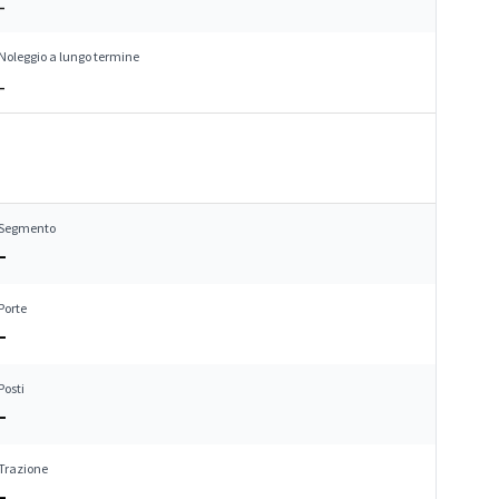
–
Noleggio a lungo termine
–
Segmento
–
Porte
–
Posti
–
Trazione
–