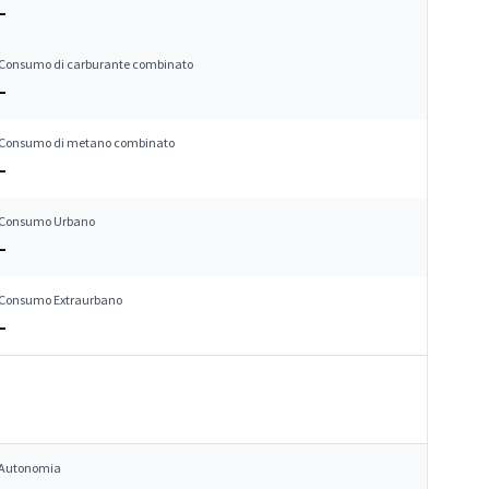
–
Consumo di carburante combinato
–
Consumo di metano combinato
–
Consumo Urbano
–
Consumo Extraurbano
–
Autonomia