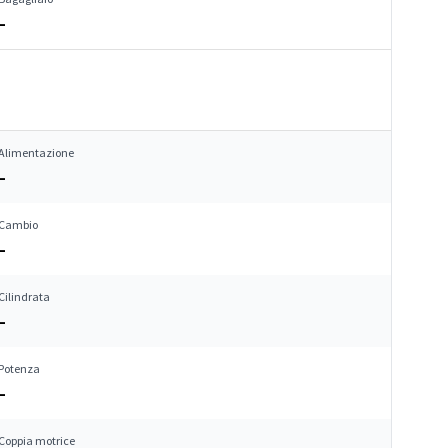
–
Alimentazione
–
Cambio
–
Cilindrata
–
Potenza
–
Coppia motrice