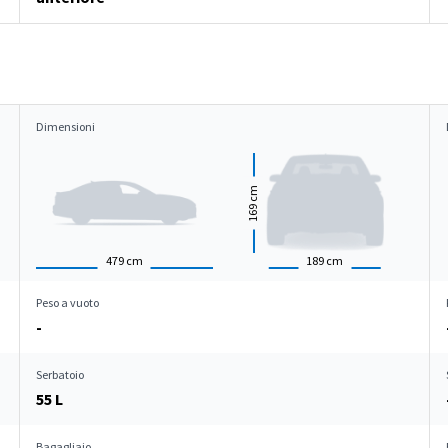
Dimensioni
cm
169
479
cm
189
cm
Peso a vuoto
-
Serbatoio
55 L
Bagagliaio