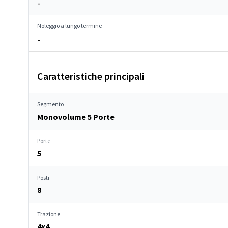
–
Noleggio a lungo termine
–
Caratteristiche principali
Segmento
Monovolume 5 Porte
Porte
5
Posti
8
Trazione
4x4