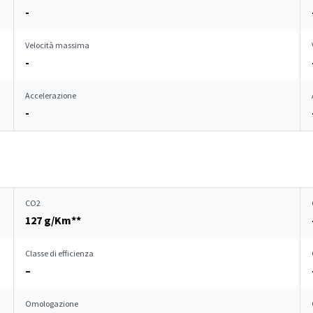
-
Velocità massima
-
Accelerazione
-
CO2
127 g/Km**
Classe di efficienza
–
Omologazione