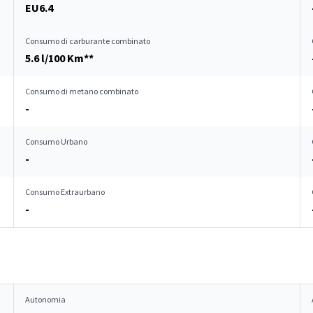
EU6.4
Consumo di carburante combinato
5.6 l/100 Km**
Consumo di metano combinato
-
Consumo Urbano
-
Consumo Extraurbano
-
Autonomia