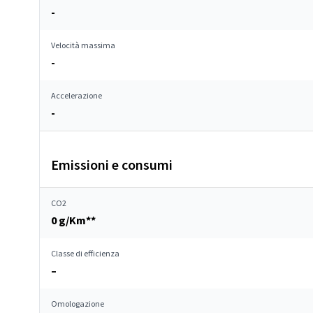
-
Velocità massima
-
Accelerazione
-
Emissioni e consumi
CO2
0 g/Km**
Classe di efficienza
–
Omologazione