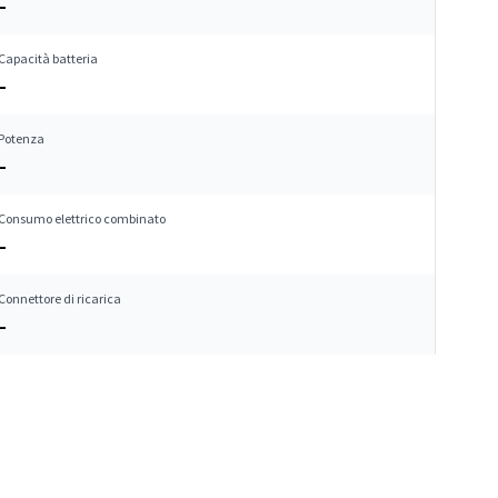
–
Capacità batteria
–
Potenza
–
Consumo elettrico combinato
–
Connettore di ricarica
–