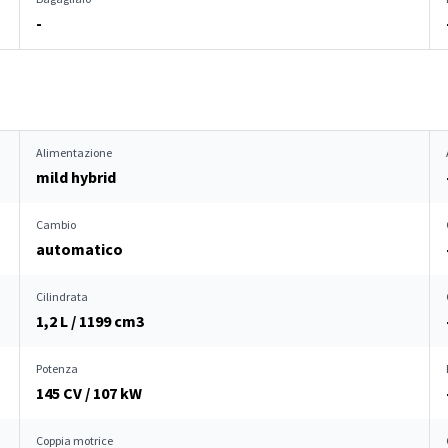
-
Alimentazione
mild hybrid
Cambio
automatico
Cilindrata
1,2 L / 1199 cm
3
Potenza
145 CV / 107 kW
Coppia motrice