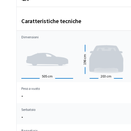
Caratteristiche tecniche
Dimensioni
cm
196
505
cm
203
cm
Peso a vuoto
-
Serbatoio
-
Bagagliaio