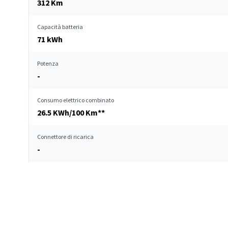
312 Km
Capacità batteria
71 kWh
Potenza
-
Consumo elettrico combinato
26.5 KWh/100 Km**
Connettore di ricarica
-