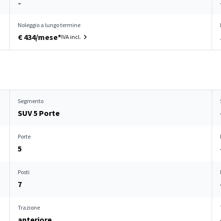
–
Noleggio a lungo termine
€ 434/mese*
IVA incl.
Segmento
SUV 5 Porte
Porte
5
Posti
7
Trazione
anteriore