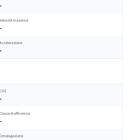
–
Velocità massima
–
Accelerazione
–
CO2
–
Classe di efficienza
–
Omologazione