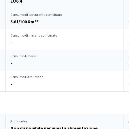
EU6.4
Consumo di carburante combinato
5.6 l/100 Km**
Consumo di metano combinato
-
Consumo Urbano
-
Consumo Extraurbano
-
Autonomia
Non disponibile per questa alimentazione