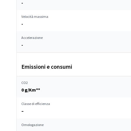
-
Velocità massima
-
Accelerazione
-
Emissioni e consumi
CO2
0 g/Km**
Classe di efficienza
–
Omologazione