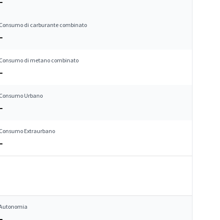
–
Consumo di carburante combinato
–
Consumo di metano combinato
–
Consumo Urbano
–
Consumo Extraurbano
–
Autonomia
–