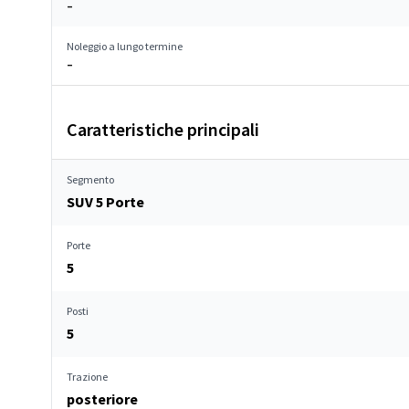
–
Noleggio a lungo termine
–
Caratteristiche principali
Segmento
SUV 5 Porte
Porte
5
Posti
5
Trazione
posteriore