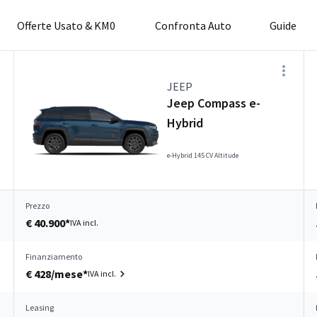
Offerte Usato & KM0
Confronta Auto
Guide
JEEP
Jeep Compass e-
Hybrid
e-Hybrid 145 CV Altitude
Prezzo
€ 40.900*
IVA incl.
Finanziamento
€ 428/mese*
IVA incl.
Leasing