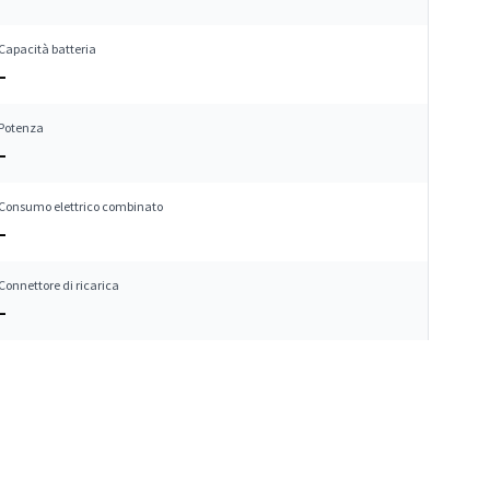
Capacità batteria
–
Potenza
–
Consumo elettrico combinato
–
Connettore di ricarica
–