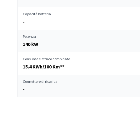
Capacità batteria
-
Potenza
140 kW
Consumo elettrico combinato
15.4 KWh/100 Km**
Connettore di ricarica
-