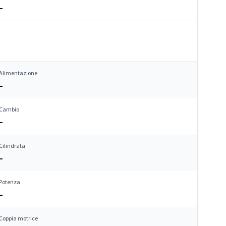
–
Alimentazione
–
Cambio
–
Cilindrata
–
Potenza
–
Coppia motrice