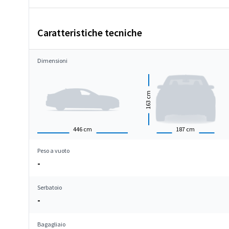
Caratteristiche tecniche
Dimensioni
cm
163
446
cm
187
cm
Peso a vuoto
-
Serbatoio
-
Bagagliaio