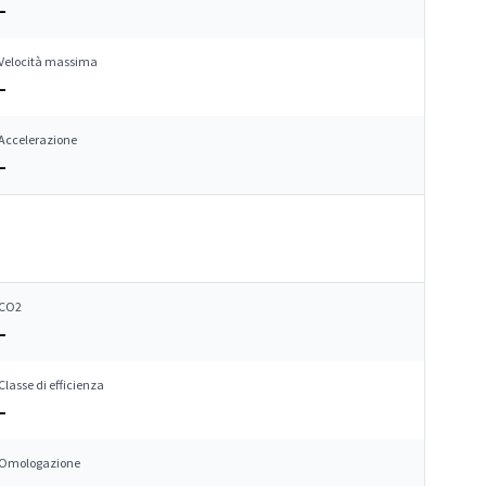
–
Velocità massima
–
Accelerazione
–
CO2
–
Classe di efficienza
–
Omologazione