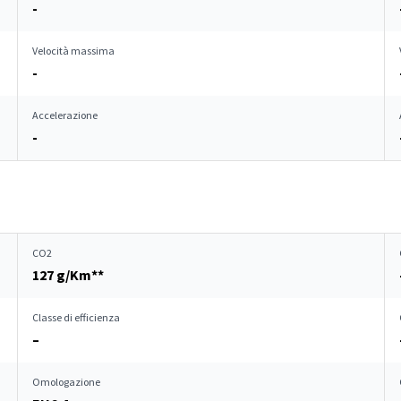
-
Velocità massima
-
Accelerazione
-
CO2
127 g/Km**
Classe di efficienza
–
Omologazione