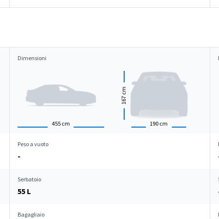
Dimensioni
cm
167
455
cm
190
cm
Peso a vuoto
-
Serbatoio
55 L
Bagagliaio