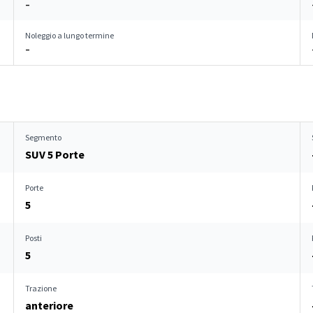
–
Noleggio a lungo termine
–
Segmento
SUV 5 Porte
Porte
5
Posti
5
Trazione
anteriore