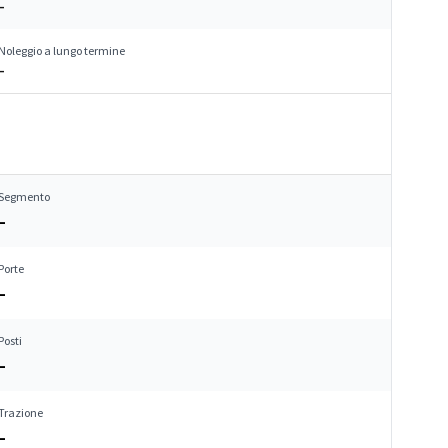
–
Noleggio a lungo termine
–
Segmento
–
Porte
–
Posti
–
Trazione
–