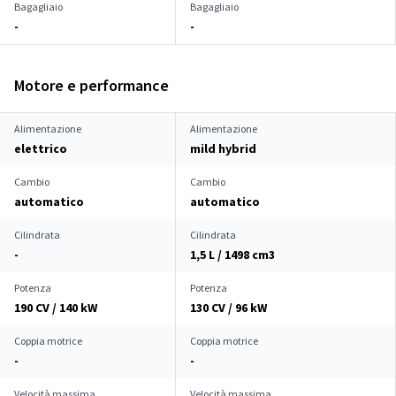
Bagagliaio
Bagagliaio
-
-
Motore e performance
Alimentazione
Alimentazione
elettrico
mild hybrid
Cambio
Cambio
automatico
automatico
Cilindrata
Cilindrata
-
1,5 L / 1498 cm
3
Potenza
Potenza
190 CV / 140 kW
130 CV / 96 kW
Coppia motrice
Coppia motrice
-
-
Velocità massima
Velocità massima