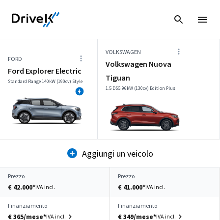
VOLKSWAGEN
FORD
Volkswagen Nuova
Ford Explorer Electric
Tiguan
Standard Range 140kW (190cv) Style
1.5 DSG 96kW (130cv) Edition Plus
Aggiungi un veicolo
Prezzo
Prezzo
€ 42.000*
€ 41.000*
IVA incl.
IVA incl.
Finanziamento
Finanziamento
€ 365/mese*
€ 349/mese*
IVA incl.
IVA incl.