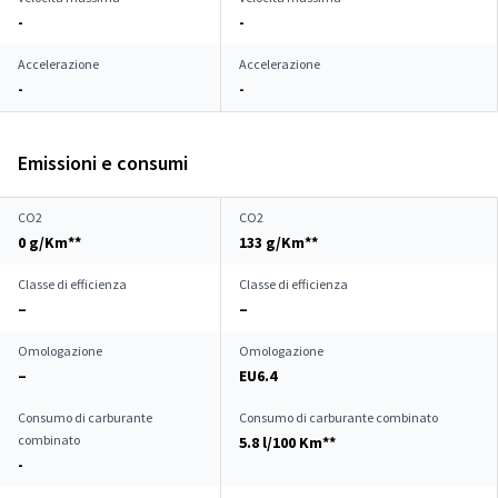
-
-
Accelerazione
Accelerazione
-
-
Emissioni e consumi
CO2
CO2
0 g/Km**
133 g/Km**
Classe di efficienza
Classe di efficienza
–
–
Omologazione
Omologazione
–
EU6.4
Consumo di carburante
Consumo di carburante combinato
combinato
5.8 l/100 Km**
-