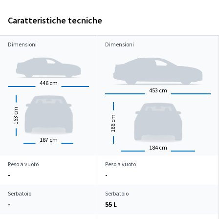
Caratteristiche tecniche
Dimensioni
Dimensioni
446
cm
453
cm
cm
cm
163
166
187
cm
184
cm
Peso a vuoto
Peso a vuoto
-
-
Serbatoio
Serbatoio
-
55 L