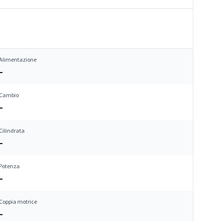
Alimentazione
–
Cambio
–
Cilindrata
–
Potenza
–
Coppia motrice
–