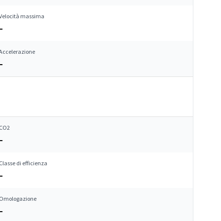
Velocità massima
–
Accelerazione
–
CO2
–
Classe di efficienza
–
Omologazione
–