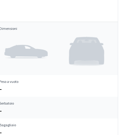
Dimensioni
Peso a vuoto
–
Serbatoio
–
Bagagliaio
–