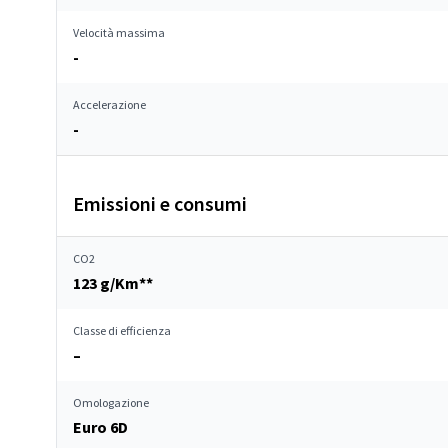
Velocità massima
-
Accelerazione
-
Emissioni e consumi
CO2
123 g/Km**
Classe di efficienza
–
Omologazione
Euro 6D