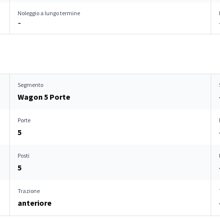
Noleggio a lungo termine
–
Segmento
Wagon 5 Porte
Porte
5
Posti
5
Trazione
anteriore