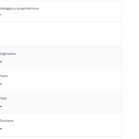
Noleggio a lungo termine
–
Segmento
–
Porte
–
Posti
–
Trazione
–