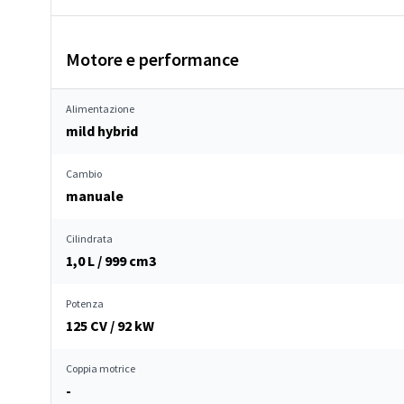
Motore e performance
Alimentazione
mild hybrid
Cambio
manuale
Cilindrata
1,0 L / 999 cm
3
Potenza
125 CV / 92 kW
Coppia motrice
-