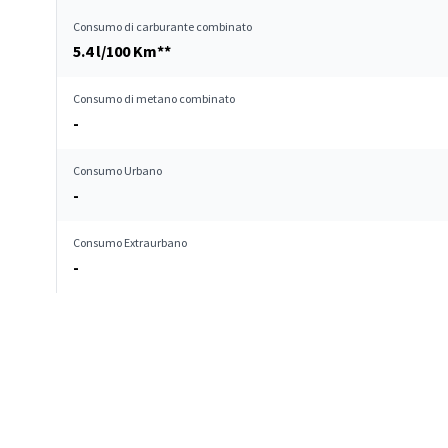
Consumo di carburante combinato
5.4 l/100 Km**
Consumo di metano combinato
-
Consumo Urbano
-
Consumo Extraurbano
-