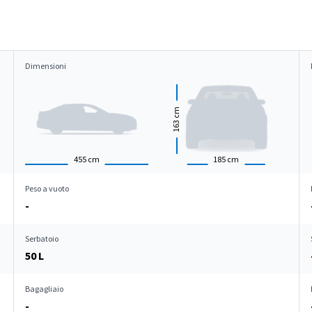
Dimensioni
cm
163
455
cm
185
cm
Peso a vuoto
-
Serbatoio
50 L
Bagagliaio
-