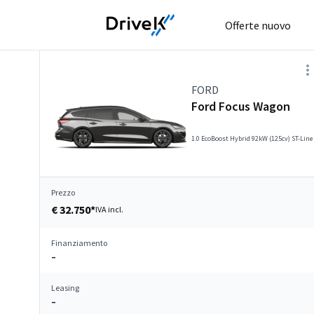
Offerte nuovo
FORD
Ford Focus Wagon
1.0 EcoBoost Hybrid 92kW (125cv) ST-Line
Prezzo
€ 32.750*
IVA incl.
Finanziamento
–
Leasing
–