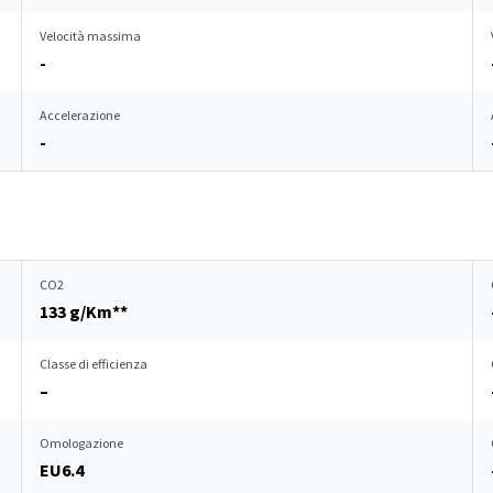
Velocità massima
-
Accelerazione
-
CO2
133 g/Km**
Classe di efficienza
–
Omologazione
EU6.4