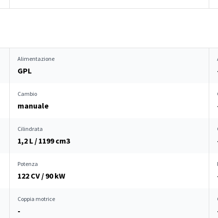
Alimentazione
GPL
Cambio
manuale
Cilindrata
1,2 L / 1199 cm
3
Potenza
122 CV / 90 kW
Coppia motrice
-