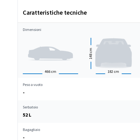
Caratteristiche tecniche
Dimensioni
cm
148
466
cm
182
cm
Peso a vuoto
-
Serbatoio
52 L
Bagagliaio
-