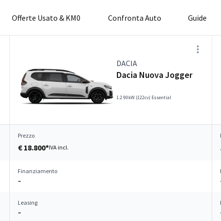
Offerte Usato & KM0
Confronta Auto
Guide
DACIA
Dacia Nuova Jogger
1.2 90kW (122cv) Essential
Prezzo
€ 18.800*
IVA incl.
Finanziamento
–
Leasing
–