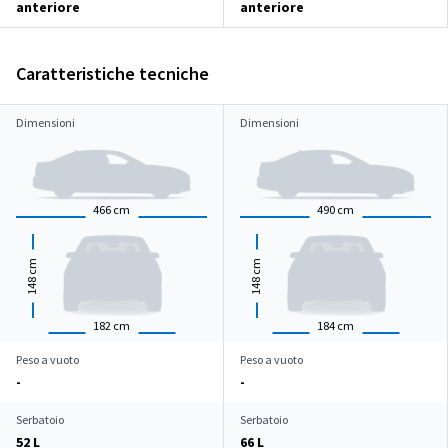
anteriore
anteriore
Caratteristiche tecniche
Dimensioni
Dimensioni
466
cm
490
cm
cm
cm
148
148
182
cm
184
cm
Peso a vuoto
Peso a vuoto
-
-
Serbatoio
Serbatoio
52 L
66 L