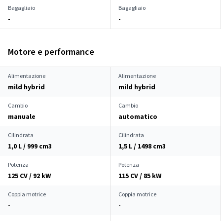
Bagagliaio
Bagagliaio
-
-
Motore e performance
Alimentazione
Alimentazione
mild hybrid
mild hybrid
Cambio
Cambio
manuale
automatico
Cilindrata
Cilindrata
1,0 L / 999 cm
3
1,5 L / 1498 cm
3
Potenza
Potenza
125 CV / 92 kW
115 CV / 85 kW
Coppia motrice
Coppia motrice
-
-