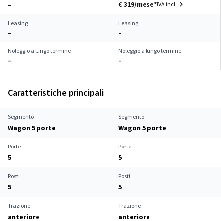
€ 319/mese*
IVA incl.
–
Leasing
Leasing
–
–
Noleggio a lungo termine
Noleggio a lungo termine
–
–
Caratteristiche principali
Segmento
Segmento
Wagon 5 porte
Wagon 5 porte
Porte
Porte
5
5
Posti
Posti
5
5
Trazione
Trazione
anteriore
anteriore