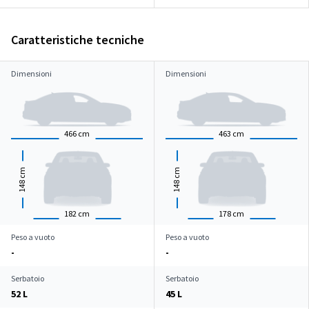
Caratteristiche tecniche
Dimensioni
Dimensioni
466
cm
463
cm
cm
cm
148
148
182
cm
178
cm
Peso a vuoto
Peso a vuoto
-
-
Serbatoio
Serbatoio
52 L
45 L