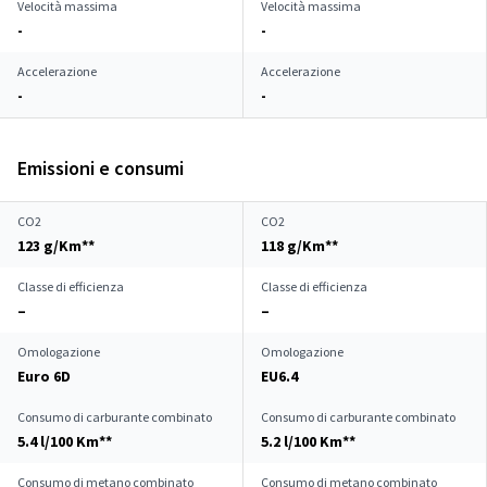
Velocità massima
Velocità massima
-
-
Accelerazione
Accelerazione
-
-
Emissioni e consumi
CO2
CO2
123 g/Km**
118 g/Km**
Classe di efficienza
Classe di efficienza
–
–
Omologazione
Omologazione
Euro 6D
EU6.4
Consumo di carburante combinato
Consumo di carburante combinato
5.4 l/100 Km**
5.2 l/100 Km**
Consumo di metano combinato
Consumo di metano combinato