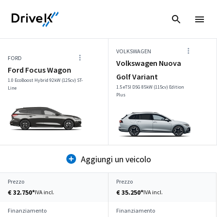
VOLKSWAGEN
FORD
Volkswagen Nuova
Ford Focus Wagon
Golf Variant
1.0 EcoBoost Hybrid 92kW (125cv) ST-
1.5 eTSI DSG 85kW (115cv) Edition
Line
Plus
Aggiungi un veicolo
Prezzo
Prezzo
€ 32.750*
€ 35.250*
IVA incl.
IVA incl.
Finanziamento
Finanziamento