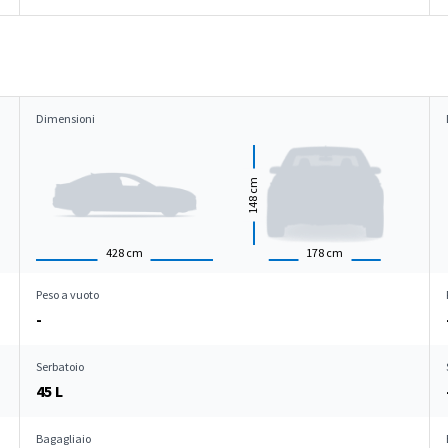
Dimensioni
cm
148
428
cm
178
cm
Peso a vuoto
-
Serbatoio
45 L
Bagagliaio