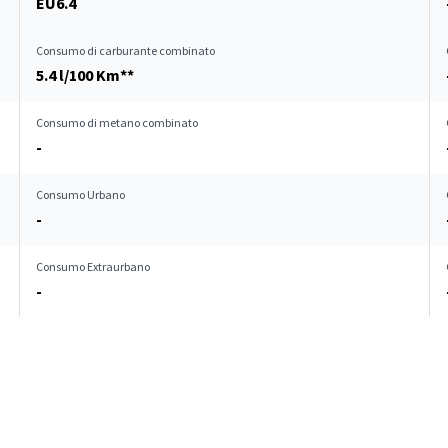
EU6.4
Consumo di carburante combinato
5.4 l/100 Km**
Consumo di metano combinato
-
Consumo Urbano
-
Consumo Extraurbano
-