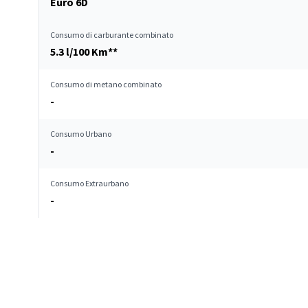
Euro 6D
Consumo di carburante combinato
5.3 l/100 Km**
Consumo di metano combinato
-
Consumo Urbano
-
Consumo Extraurbano
-