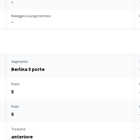
–
Noleggio a lungo termine
–
Segmento
Berlina 5 porte
Porte
5
Posti
5
Trazione
anteriore