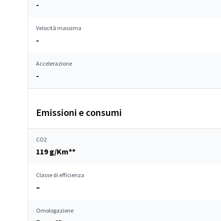
-
Velocità massima
-
Accelerazione
-
Emissioni e consumi
CO2
119 g/Km**
Classe di efficienza
–
Omologazione