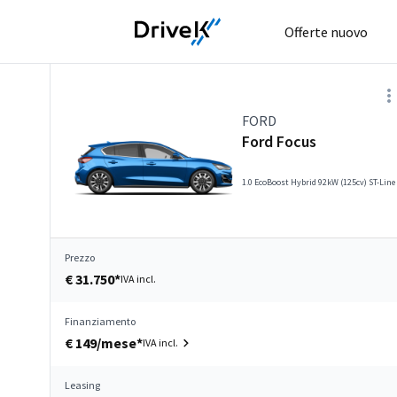
Offerte nuovo
FORD
Ford Focus
1.0 EcoBoost Hybrid 92kW (125cv) ST-Line
Prezzo
€ 31.750*
IVA incl.
Finanziamento
€ 149/mese*
IVA incl.
Leasing