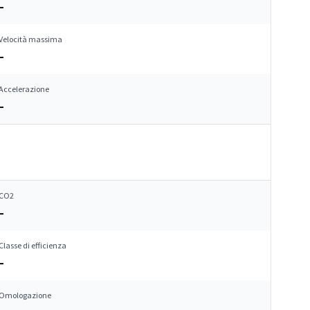
–
Velocità massima
–
Accelerazione
–
CO2
–
Classe di efficienza
–
Omologazione