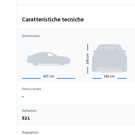
Caratteristiche tecniche
Dimensioni
cm
145
437
cm
182
cm
Peso a vuoto
-
Serbatoio
52 L
Bagagliaio