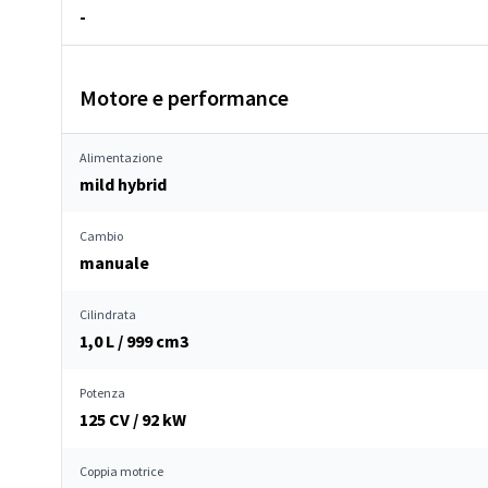
-
Motore e performance
Alimentazione
mild hybrid
Cambio
manuale
Cilindrata
1,0 L / 999 cm
3
Potenza
125 CV / 92 kW
Coppia motrice