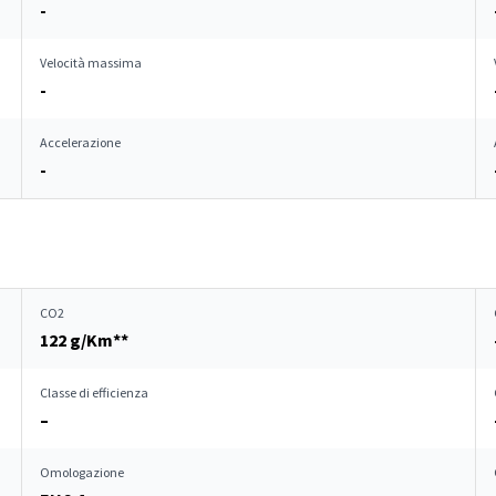
-
Velocità massima
-
Accelerazione
-
CO2
122 g/Km**
Classe di efficienza
–
Omologazione