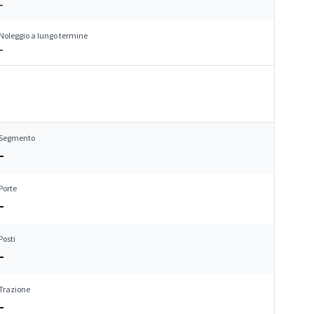
–
Noleggio a lungo termine
–
Segmento
–
Porte
–
Posti
–
Trazione
–