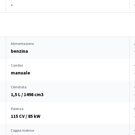
-
Alimentazione
benzina
Cambio
manuale
Cilindrata
1,5 L / 1498 cm
3
Potenza
115 CV / 85 kW
Coppia motrice