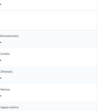
–
Alimentazione
–
Cambio
–
Cilindrata
–
Potenza
–
Coppia motrice