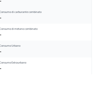
–
Consumo di carburante combinato
–
Consumo di metano combinato
–
Consumo Urbano
–
Consumo Extraurbano
–