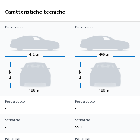
Caratteristiche tecniche
Dimensioni
Dimensioni
471
cm
466
cm
cm
cm
162
167
188
cm
186
cm
Peso a vuoto
Peso a vuoto
-
-
Serbatoio
Serbatoio
-
55 L
Bagagliaio
Bagagliaio