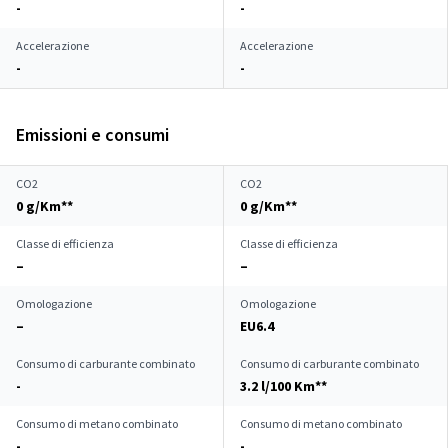
-
-
Accelerazione
Accelerazione
-
-
Emissioni e consumi
CO2
CO2
0 g/Km**
0 g/Km**
Classe di efficienza
Classe di efficienza
–
–
Omologazione
Omologazione
–
EU6.4
Consumo di carburante combinato
Consumo di carburante combinato
-
3.2 l/100 Km**
Consumo di metano combinato
Consumo di metano combinato
-
-