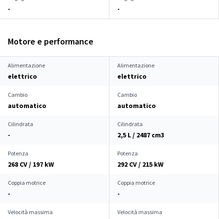
-
-
Motore e performance
Alimentazione
Alimentazione
elettrico
elettrico
Cambio
Cambio
automatico
automatico
Cilindrata
Cilindrata
-
2,5 L / 2487 cm
3
Potenza
Potenza
268 CV / 197 kW
292 CV / 215 kW
Coppia motrice
Coppia motrice
-
-
Velocità massima
Velocità massima