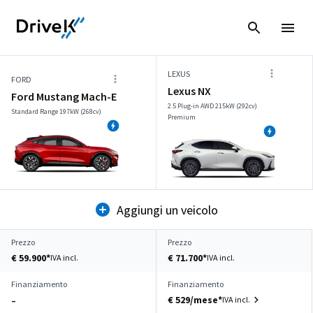
LEXUS
FORD
Lexus NX
Ford Mustang Mach-E
2.5 Plug-in AWD 215kW (292cv)
Standard Range 197kW (268cv)
Premium
Aggiungi un veicolo
Prezzo
Prezzo
€ 59.900*
€ 71.700*
IVA incl.
IVA incl.
Finanziamento
Finanziamento
€ 529/mese*
IVA incl.
–