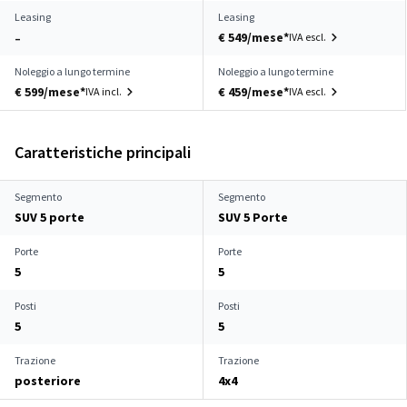
Leasing
Leasing
€ 549/mese*
IVA escl.
–
Noleggio a lungo termine
Noleggio a lungo termine
€ 599/mese*
€ 459/mese*
IVA incl.
IVA escl.
Caratteristiche principali
Segmento
Segmento
SUV 5 porte
SUV 5 Porte
Porte
Porte
5
5
Posti
Posti
5
5
Trazione
Trazione
posteriore
4x4