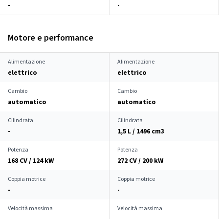
-
-
Motore e performance
Alimentazione
Alimentazione
elettrico
elettrico
Cambio
Cambio
automatico
automatico
Cilindrata
Cilindrata
-
1,5 L / 1496 cm
3
Potenza
Potenza
168 CV / 124 kW
272 CV / 200 kW
Coppia motrice
Coppia motrice
-
-
Velocità massima
Velocità massima