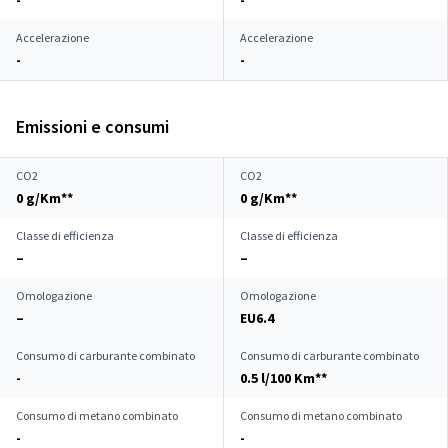
-
-
Accelerazione
Accelerazione
-
-
Emissioni e consumi
CO2
CO2
0 g/Km**
0 g/Km**
Classe di efficienza
Classe di efficienza
–
–
Omologazione
Omologazione
–
EU6.4
Consumo di carburante combinato
Consumo di carburante combinato
-
0.5 l/100 Km**
Consumo di metano combinato
Consumo di metano combinato
-
-