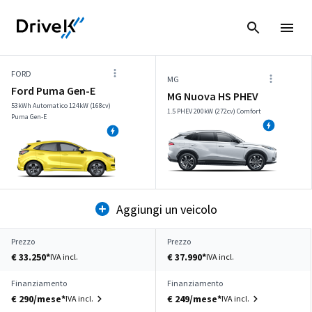
FORD
MG
Ford Puma Gen-E
MG Nuova HS PHEV
53kWh Automatico 124kW (168cv)
1.5 PHEV 200kW (272cv) Comfort
Puma Gen-E
Aggiungi un veicolo
Prezzo
Prezzo
€ 33.250*
€ 37.990*
IVA incl.
IVA incl.
Finanziamento
Finanziamento
€ 290/mese*
€ 249/mese*
IVA incl.
IVA incl.