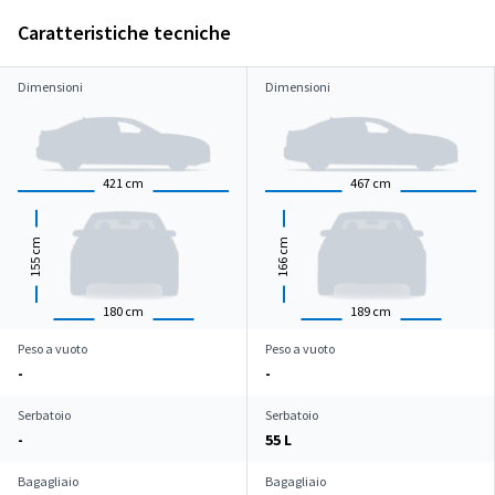
Caratteristiche tecniche
Dimensioni
Dimensioni
421
cm
467
cm
cm
cm
155
166
180
cm
189
cm
Peso a vuoto
Peso a vuoto
-
-
Serbatoio
Serbatoio
-
55 L
Bagagliaio
Bagagliaio