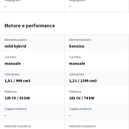
-
-
Motore e performance
Alimentazione
Alimentazione
mild hybrid
benzina
Cambio
Cambio
manuale
manuale
Cilindrata
Cilindrata
1,0 L / 999 cm
3
1,2 L / 1199 cm
3
Potenza
Potenza
125 CV / 92 kW
101 CV / 74 kW
Coppia motrice
Coppia motrice
-
-
Velocità massima
Velocità massima