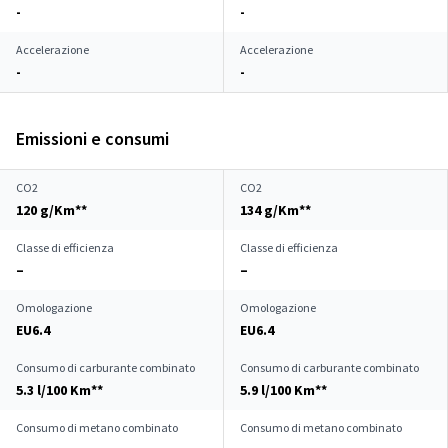
-
-
Accelerazione
Accelerazione
-
-
Emissioni e consumi
CO2
CO2
120 g/Km**
134 g/Km**
Classe di efficienza
Classe di efficienza
–
–
Omologazione
Omologazione
EU6.4
EU6.4
Consumo di carburante combinato
Consumo di carburante combinato
5.3 l/100 Km**
5.9 l/100 Km**
Consumo di metano combinato
Consumo di metano combinato