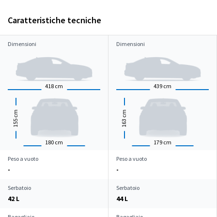
Caratteristiche tecniche
Dimensioni
Dimensioni
418
cm
439
cm
cm
cm
155
163
180
cm
179
cm
Peso a vuoto
Peso a vuoto
-
-
Serbatoio
Serbatoio
42 L
44 L
Bagagliaio
Bagagliaio