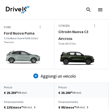
CITROËN
FORD
Citroën Nuova C3
Ford Nuova Puma
Aircross
1.0 EcoBoost Hybrid 92kW (125cv)
Titanium
Turbo 100 CV You
Aggiungi un veicolo
Prezzo
Prezzo
€ 28.250*
€ 20.200*
IVA incl.
IVA incl.
Finanziamento
Finanziamento
€ 139/mese*
€ 99/mese*
IVA incl.
IVA incl.