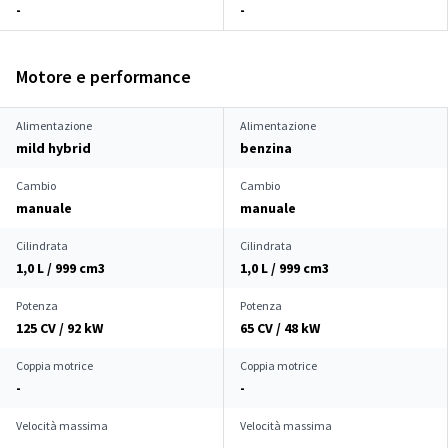
-
-
Motore e performance
Alimentazione
Alimentazione
mild hybrid
benzina
Cambio
Cambio
manuale
manuale
Cilindrata
Cilindrata
1,0 L / 999 cm
3
1,0 L / 999 cm
3
Potenza
Potenza
125 CV / 92 kW
65 CV / 48 kW
Coppia motrice
Coppia motrice
-
-
Velocità massima
Velocità massima