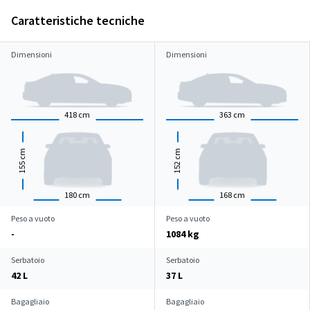
Caratteristiche tecniche
Dimensioni
Dimensioni
418
cm
363
cm
cm
cm
155
152
180
cm
168
cm
Peso a vuoto
Peso a vuoto
-
1084 kg
Serbatoio
Serbatoio
42 L
37 L
Bagagliaio
Bagagliaio