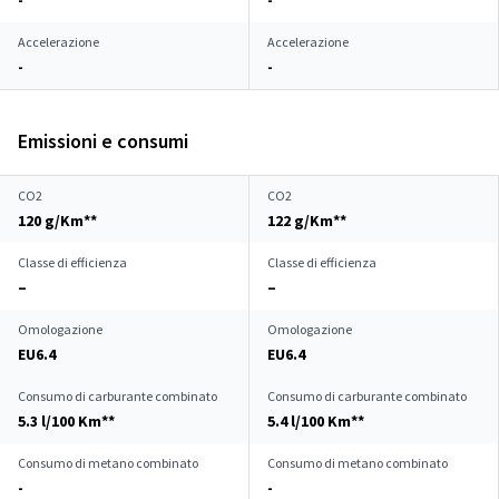
-
-
Accelerazione
Accelerazione
-
-
Emissioni e consumi
CO2
CO2
120 g/Km**
122 g/Km**
Classe di efficienza
Classe di efficienza
–
–
Omologazione
Omologazione
EU6.4
EU6.4
Consumo di carburante combinato
Consumo di carburante combinato
5.3 l/100 Km**
5.4 l/100 Km**
Consumo di metano combinato
Consumo di metano combinato
-
-