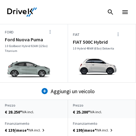
FORD
FIAT
Ford Nuova Puma
FIAT 500C Hybrid
1.0 EcoBoost Hybrid 92kW (125cv)
1.0 Hybrid 48kW (65cv) Dolcevita
Titanium
Aggiungi un veicolo
Prezzo
Prezzo
€ 28.250*
€ 25.200*
IVA incl.
IVA incl.
Finanziamento
Finanziamento
€ 139/mese*
€ 199/mese*
IVA incl.
IVA incl.