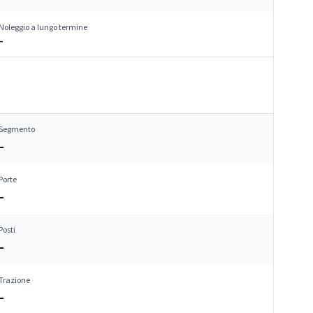
Noleggio a lungo termine
–
Segmento
–
Porte
–
Posti
–
Trazione
–