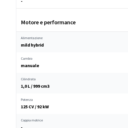
-
Motore e performance
Alimentazione
mild hybrid
Cambio
manuale
Cilindrata
1,0 L / 999 cm
3
Potenza
125 CV / 92 kW
Coppia motrice
-