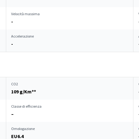
Velocità massima
-
Accelerazione
-
CO2
109 g/Km**
Classe di efficienza
–
Omologazione
EU6.4