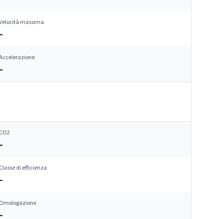
Velocità massima
–
Accelerazione
–
CO2
–
Classe di efficienza
–
Omologazione
–