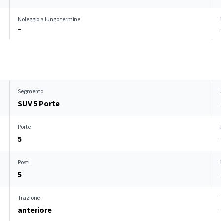
Noleggio a lungo termine
–
Segmento
SUV 5 Porte
Porte
5
Posti
5
Trazione
anteriore