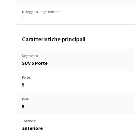
Noleggio a lungo termine
–
Caratteristiche principali
Segmento
SUV 5 Porte
Porte
5
Posti
5
Trazione
anteriore