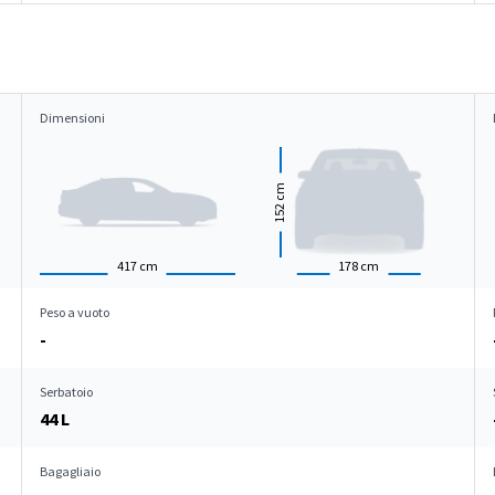
Dimensioni
cm
152
417
cm
178
cm
Peso a vuoto
-
Serbatoio
44 L
Bagagliaio