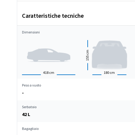
Caratteristiche tecniche
Dimensioni
cm
155
418
cm
180
cm
Peso a vuoto
-
Serbatoio
42 L
Bagagliaio