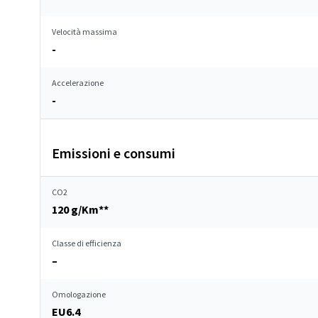
Velocità massima
-
Accelerazione
-
Emissioni e consumi
CO2
120 g/Km**
Classe di efficienza
–
Omologazione
EU6.4