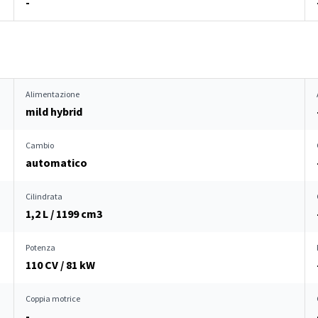
-
Alimentazione
mild hybrid
Cambio
automatico
Cilindrata
1,2 L / 1199 cm
3
Potenza
110 CV / 81 kW
Coppia motrice
-