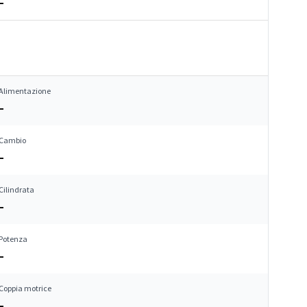
–
Alimentazione
–
Cambio
–
Cilindrata
–
Potenza
–
Coppia motrice
–