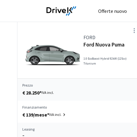
Offerte nuovo
FORD
Ford Nuova Puma
1.0 EcoBoost Hybrid 92kW (125cv)
Titanium
Prezzo
€ 28.250*
IVA incl.
Finanziamento
€ 139/mese*
IVA incl.
Leasing
–