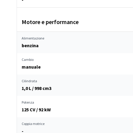
Motore e performance
Alimentazione
benzina
Cambio
manuale
Cilindrata
1,0 L / 998 cm
3
Potenza
125 CV / 92 kW
Coppia motrice
-