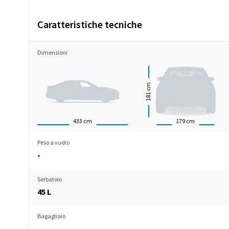
Caratteristiche tecniche
Dimensioni
cm
181
433
cm
179
cm
Peso a vuoto
-
Serbatoio
45 L
Bagagliaio
-