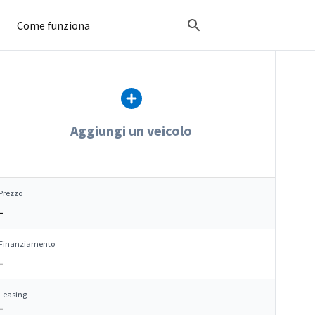
Come funziona
Aggiungi un veicolo
Prezzo
–
Finanziamento
–
Leasing
–