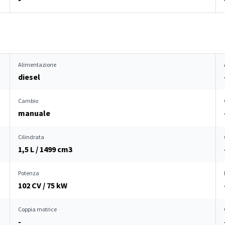
Alimentazione
diesel
Cambio
manuale
Cilindrata
1,5 L / 1499 cm
3
Potenza
102 CV / 75 kW
Coppia motrice
-