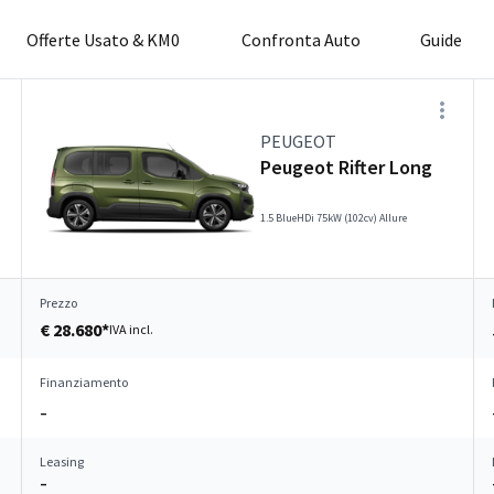
Offerte Usato & KM0
Confronta Auto
Guide
PEUGEOT
Peugeot Rifter Long
1.5 BlueHDi 75kW (102cv) Allure
Prezzo
€ 28.680*
IVA incl.
Finanziamento
–
Leasing
–