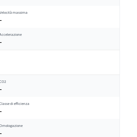
Velocità massima
–
Accelerazione
–
CO2
–
Classe di efficienza
–
Omologazione
–