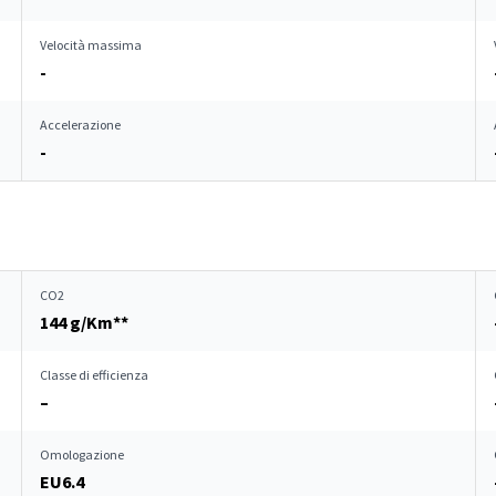
Velocità massima
-
Accelerazione
-
CO2
144 g/Km**
Classe di efficienza
–
Omologazione
EU6.4