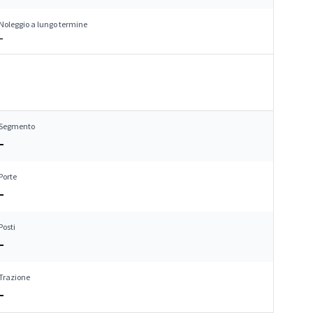
Noleggio a lungo termine
–
Segmento
–
Porte
–
Posti
–
Trazione
–