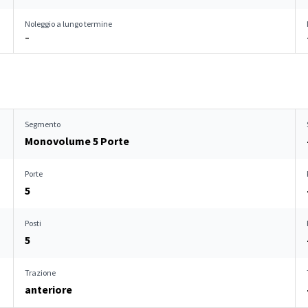
Noleggio a lungo termine
–
Segmento
Monovolume 5 Porte
Porte
5
Posti
5
Trazione
anteriore