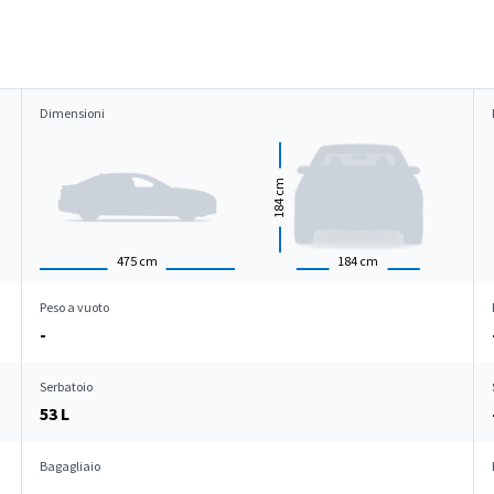
Dimensioni
cm
184
475
cm
184
cm
Peso a vuoto
-
Serbatoio
53 L
Bagagliaio
-