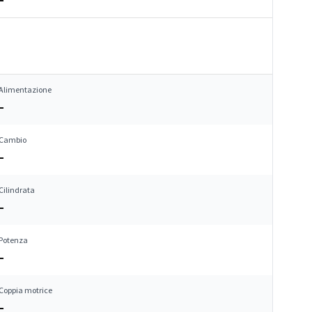
Alimentazione
–
Cambio
–
Cilindrata
–
Potenza
–
Coppia motrice
–