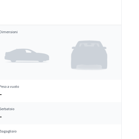
Dimensioni
Peso a vuoto
–
Serbatoio
–
Bagagliaio
–