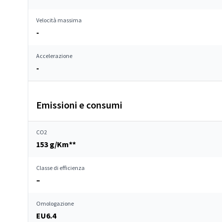
Velocità massima
-
Accelerazione
-
Emissioni e consumi
CO2
153 g/Km**
Classe di efficienza
–
Omologazione
EU6.4