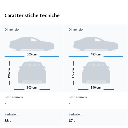
Caratteristiche tecniche
Dimensioni
Dimensioni
505
cm
483
cm
cm
cm
196
177
203
cm
190
cm
Peso a vuoto
Peso a vuoto
-
-
Serbatoio
Serbatoio
55 L
67 L