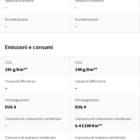
Velocità massima
Velocità massima
-
-
Accelerazione
Accelerazione
-
-
Emissioni e consumi
CO2
CO2
193 g/Km**
144 g/Km**
Classe di efficienza
Classe di efficienza
–
–
Omologazione
Omologazione
EU6.4
EU6.4
Consumo di carburante combinato
Consumo di carburante combinato
-
6.4 l/100 Km**
Consumo di metano combinato
Consumo di metano combinato