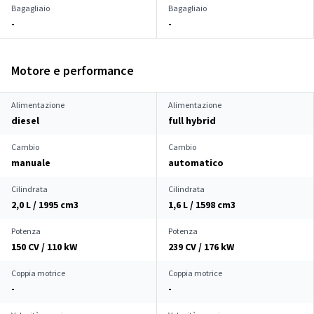
Bagagliaio
Bagagliaio
-
-
Motore e performance
Alimentazione
Alimentazione
diesel
full hybrid
Cambio
Cambio
manuale
automatico
Cilindrata
Cilindrata
2,0 L / 1995 cm
3
1,6 L / 1598 cm
3
Potenza
Potenza
150 CV / 110 kW
239 CV / 176 kW
Coppia motrice
Coppia motrice
-
-