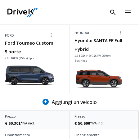
HYUNDAI
FORD
Hyundai SANTA FE Full
Ford Tourneo Custom
Hybrid
5 porte
1.6 T-GDi HEV 176kW (239cv)
2.0 110kW (150cv) Sport
Business
Aggiungi un veicolo
Prezzo
Prezzo
€ 60.301*
€ 50.600*
IVA incl.
IVA incl.
Finanziamento
Finanziamento