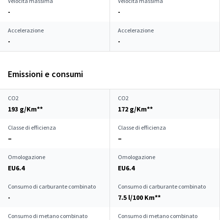
Velocità massima
Velocità massima
-
-
Accelerazione
Accelerazione
-
-
Emissioni e consumi
CO2
CO2
193 g/Km**
172 g/Km**
Classe di efficienza
Classe di efficienza
–
–
Omologazione
Omologazione
EU6.4
EU6.4
Consumo di carburante combinato
Consumo di carburante combinato
-
7.5 l/100 Km**
Consumo di metano combinato
Consumo di metano combinato