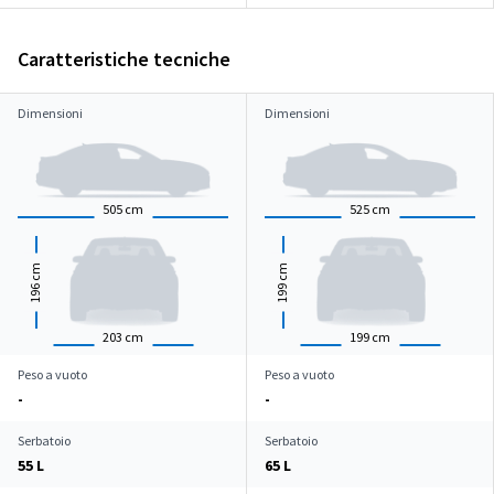
Caratteristiche tecniche
Dimensioni
Dimensioni
505
cm
525
cm
cm
cm
196
199
203
cm
199
cm
Peso a vuoto
Peso a vuoto
-
-
Serbatoio
Serbatoio
55 L
65 L