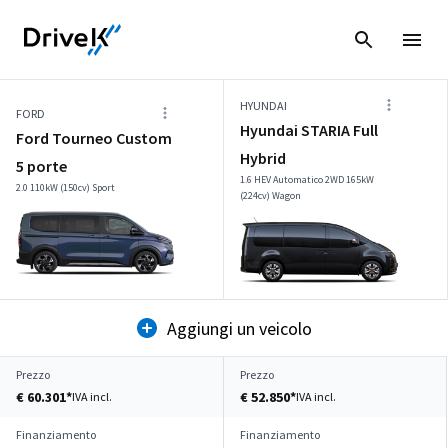
HYUNDAI
FORD
Hyundai STARIA Full
Ford Tourneo Custom
Hybrid
5 porte
1.6 HEV Automatico 2WD 165kW
2.0 110kW (150cv) Sport
(224cv) Wagon
Aggiungi un veicolo
Prezzo
Prezzo
€ 60.301*
€ 52.850*
IVA incl.
IVA incl.
Finanziamento
Finanziamento