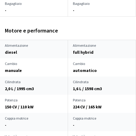
Bagagliaio
Bagagliaio
-
-
Motore e performance
Alimentazione
Alimentazione
diesel
full hybrid
Cambio
Cambio
manuale
automatico
Cilindrata
Cilindrata
2,0 L / 1995 cm
3
1,6 L / 1598 cm
3
Potenza
Potenza
150 CV / 110 kW
224 CV / 165 kW
Coppia motrice
Coppia motrice
-
-