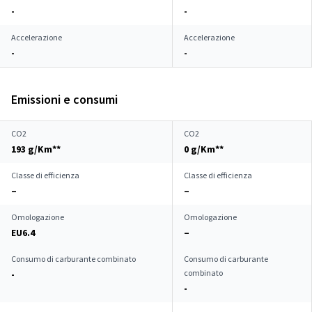
-
-
Accelerazione
Accelerazione
-
-
Emissioni e consumi
CO2
CO2
193 g/Km**
0 g/Km**
Classe di efficienza
Classe di efficienza
–
–
Omologazione
Omologazione
EU6.4
–
Consumo di carburante combinato
Consumo di carburante
combinato
-
-