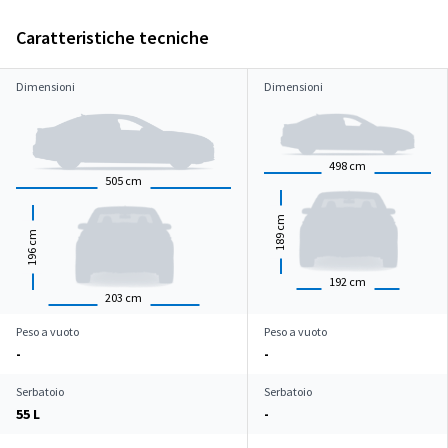
Caratteristiche tecniche
Dimensioni
Dimensioni
498
cm
505
cm
cm
cm
189
196
192
cm
203
cm
Peso a vuoto
Peso a vuoto
-
-
Serbatoio
Serbatoio
55 L
-