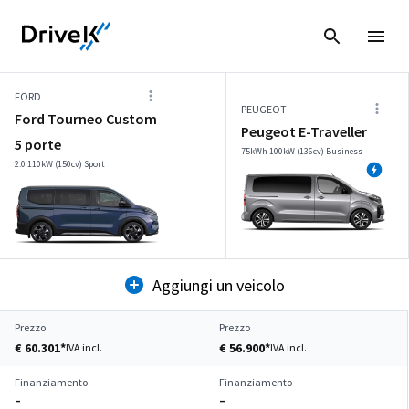
FORD
PEUGEOT
Ford Tourneo Custom
Peugeot E-Traveller
5 porte
75kWh 100kW (136cv) Business
2.0 110kW (150cv) Sport
Aggiungi un veicolo
Prezzo
Prezzo
€ 60.301*
€ 56.900*
IVA incl.
IVA incl.
Finanziamento
Finanziamento
–
–