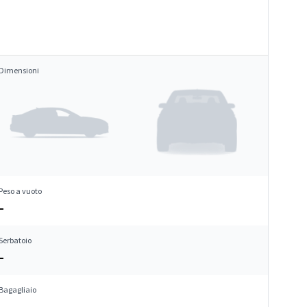
Dimensioni
Peso a vuoto
–
Serbatoio
–
Bagagliaio
–