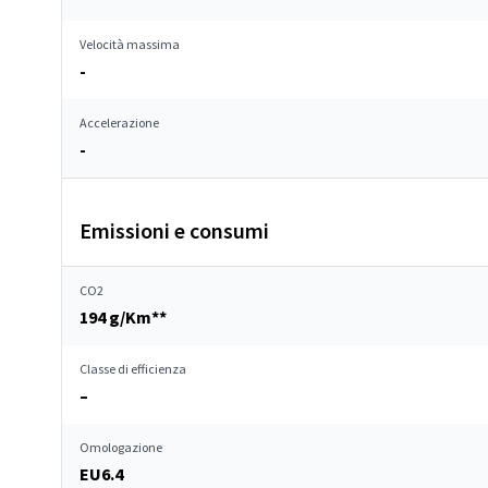
Velocità massima
-
Accelerazione
-
Emissioni e consumi
CO2
194 g/Km**
Classe di efficienza
–
Omologazione
EU6.4