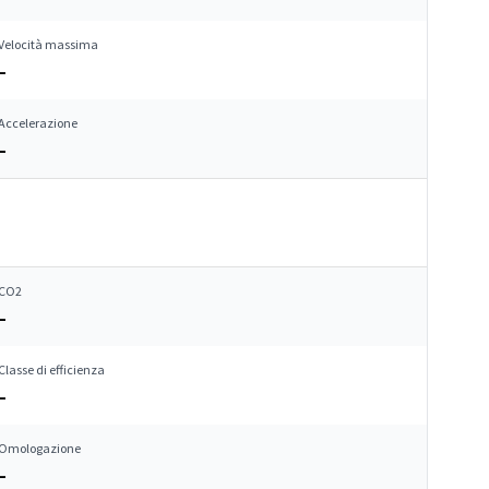
Velocità massima
–
Accelerazione
–
CO2
–
Classe di efficienza
–
Omologazione
–