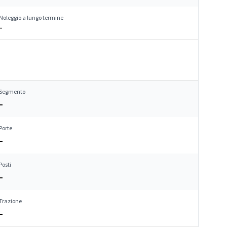
Noleggio a lungo termine
–
Segmento
–
Porte
–
Posti
–
Trazione
–