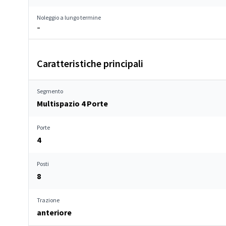
Noleggio a lungo termine
–
Caratteristiche principali
Segmento
Multispazio 4 Porte
Porte
4
Posti
8
Trazione
anteriore