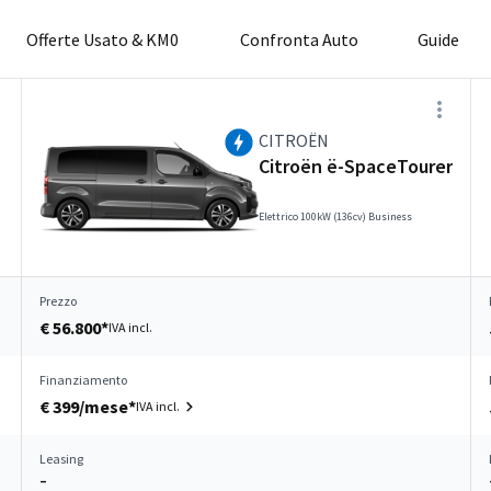
Offerte Usato & KM0
Confronta Auto
Guide
CITROËN
Citroën ë-SpaceTourer
Elettrico 100kW (136cv) Business
Prezzo
€ 56.800*
IVA incl.
Finanziamento
€ 399/mese*
IVA incl.
Leasing
–