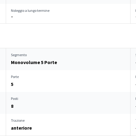
Noleggio a lungo termine
–
Segmento
Monovolume 5 Porte
Porte
5
Posti
8
Trazione
anteriore