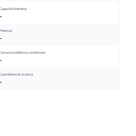
Capacità batteria
–
Potenza
–
Consumo elettrico combinato
–
Connettore di ricarica
–