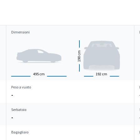
Dimensioni
cm
190
495
cm
192
cm
Peso a vuoto
-
Serbatoio
-
Bagagliaio
-