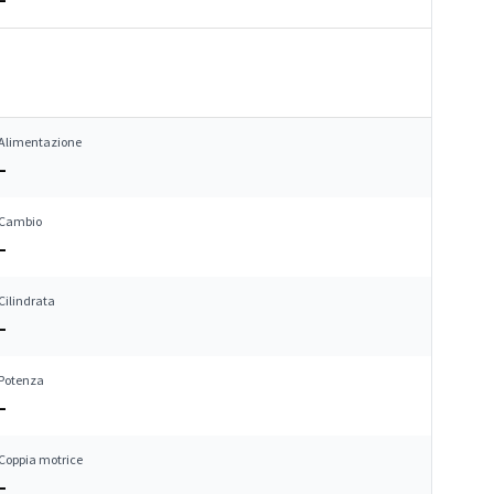
Alimentazione
–
Cambio
–
Cilindrata
–
Potenza
–
Coppia motrice
–