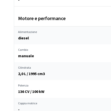
Motore e performance
Alimentazione
diesel
Cambio
manuale
Cilindrata
2,0 L / 1995 cm
3
Potenza
136 CV / 100 kW
Coppia motrice
-