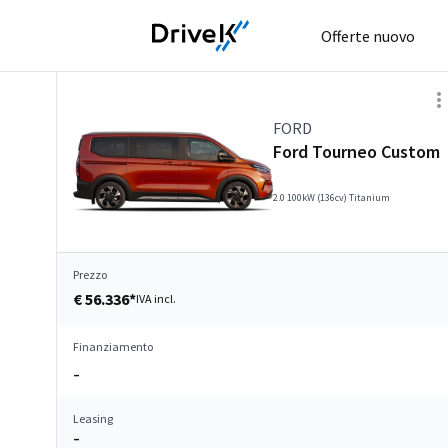
Offerte nuovo
FORD
Ford Tourneo Custom
2.0 100kW (136cv) Titanium
Prezzo
€ 56.336*
IVA incl.
Finanziamento
–
Leasing
–