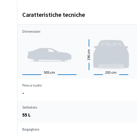
Caratteristiche tecniche
Dimensioni
cm
196
505
cm
203
cm
Peso a vuoto
-
Serbatoio
55 L
Bagagliaio
-