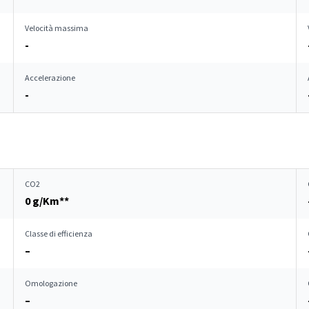
Velocità massima
-
Accelerazione
-
CO2
0 g/Km**
Classe di efficienza
–
Omologazione
–