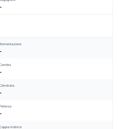
–
Alimentazione
–
Cambio
–
Cilindrata
–
Potenza
–
Coppia motrice