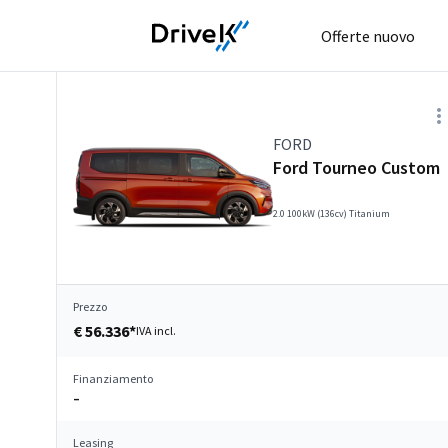
Offerte nuovo
FORD
Ford Tourneo Custom
2.0 100kW (136cv) Titanium
Prezzo
€ 56.336*
IVA incl.
Finanziamento
–
Leasing