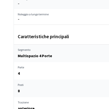
–
Noleggio a lungo termine
–
Caratteristiche principali
Segmento
Multispazio 4 Porte
Porte
4
Posti
8
Trazione
anteriore