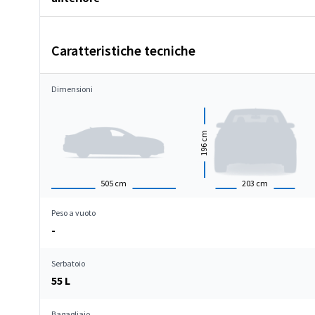
Caratteristiche tecniche
Dimensioni
cm
196
505
cm
203
cm
Peso a vuoto
-
Serbatoio
55 L
Bagagliaio