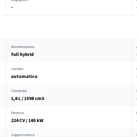
-
Alimentazione
full hybrid
Cambio
automatico
Cilindrata
1,6 L / 1598 cm
3
Potenza
224 CV / 165 kW
Coppia motrice