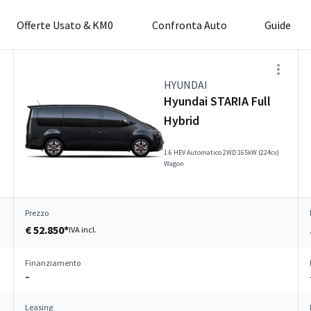
Offerte Usato & KM0
Confronta Auto
Guide
HYUNDAI
Hyundai STARIA Full
Hybrid
1.6 HEV Automatico 2WD 165kW (224cv)
Wagon
Prezzo
€ 52.850*
IVA incl.
Finanziamento
–
Leasing