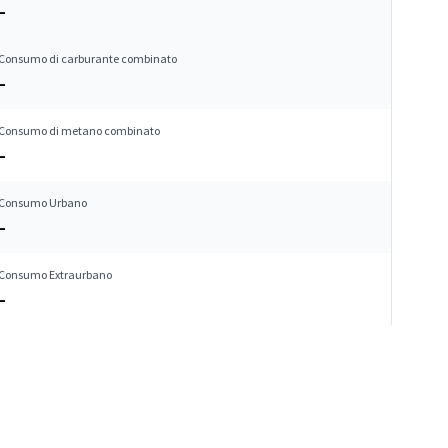
–
Consumo di carburante combinato
–
Consumo di metano combinato
–
Consumo Urbano
–
Consumo Extraurbano
–