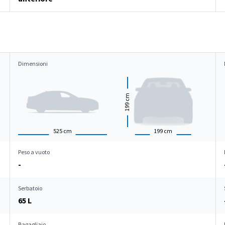
Dimensioni
cm
199
525
cm
199
cm
Peso a vuoto
-
Serbatoio
65 L
Bagagliaio