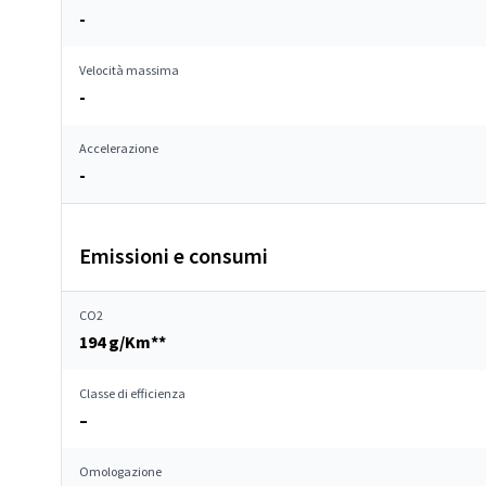
-
Velocità massima
-
Accelerazione
-
Emissioni e consumi
CO2
194 g/Km**
Classe di efficienza
–
Omologazione