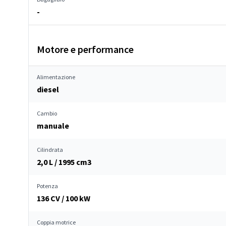
-
Motore e performance
Alimentazione
diesel
Cambio
manuale
Cilindrata
2,0 L / 1995 cm
3
Potenza
136 CV / 100 kW
Coppia motrice