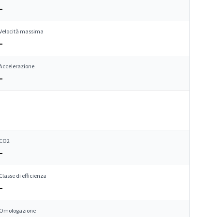
–
Velocità massima
–
Accelerazione
–
CO2
–
Classe di efficienza
–
Omologazione