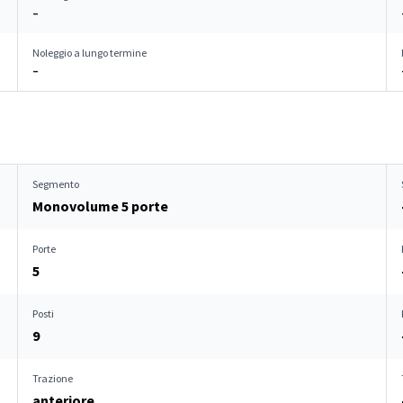
–
Noleggio a lungo termine
–
Segmento
Monovolume 5 porte
Porte
5
Posti
9
Trazione
anteriore