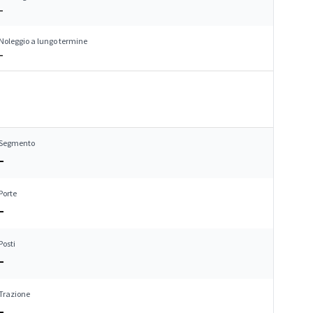
–
Noleggio a lungo termine
–
Segmento
–
Porte
–
Posti
–
Trazione
–