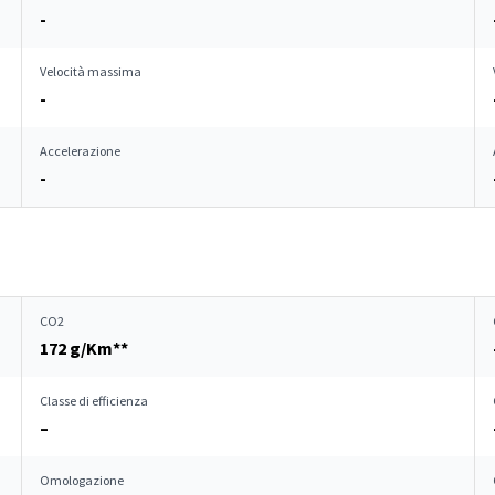
-
Velocità massima
-
Accelerazione
-
CO2
172 g/Km**
Classe di efficienza
–
Omologazione