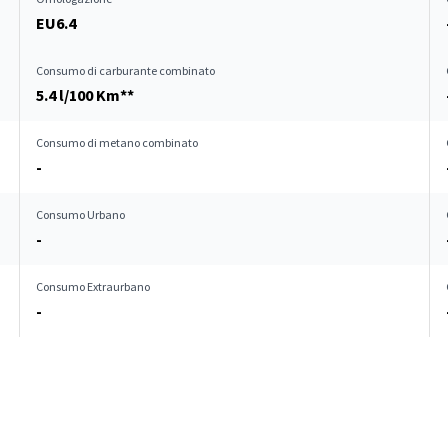
EU6.4
Consumo di carburante combinato
5.4 l/100 Km**
Consumo di metano combinato
-
Consumo Urbano
-
Consumo Extraurbano
-