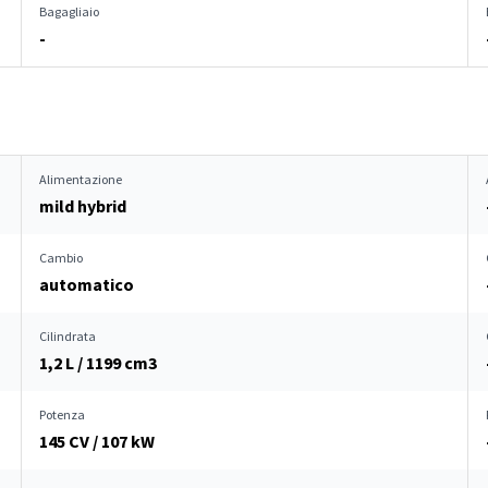
Bagagliaio
-
Alimentazione
mild hybrid
Cambio
automatico
Cilindrata
1,2 L / 1199 cm
3
Potenza
145 CV / 107 kW