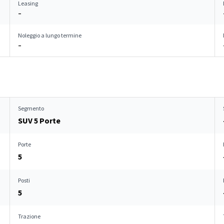
Leasing
–
Noleggio a lungo termine
–
Segmento
SUV 5 Porte
Porte
5
Posti
5
Trazione