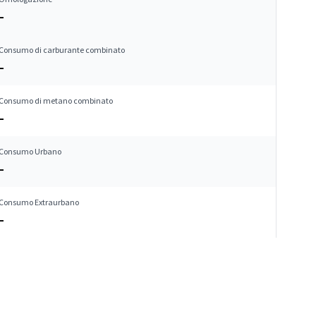
–
Consumo di carburante combinato
–
Consumo di metano combinato
–
Consumo Urbano
–
Consumo Extraurbano
–