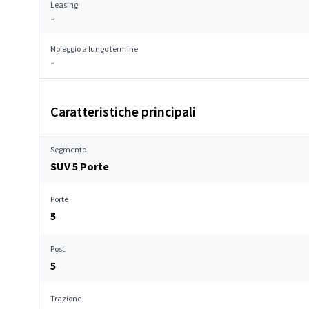
Leasing
–
Noleggio a lungo termine
–
Caratteristiche principali
Segmento
SUV 5 Porte
Porte
5
Posti
5
Trazione