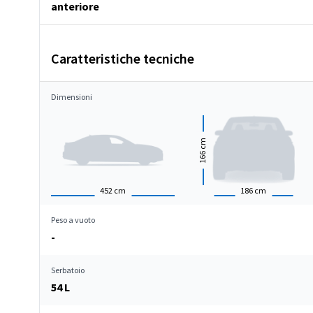
anteriore
Caratteristiche tecniche
Dimensioni
cm
166
452
cm
186
cm
Peso a vuoto
-
Serbatoio
54 L