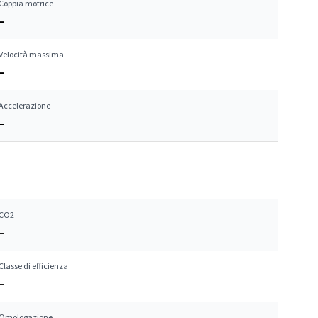
Coppia motrice
–
Velocità massima
–
Accelerazione
–
CO2
–
Classe di efficienza
–
Omologazione