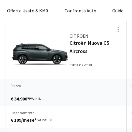
Offerte Usato & KM0
Confronta Auto
Guide
CITROËN
Citroën Nuova C5
Aircross
Hybrid 145 CV You
Prezzo
€ 34.900*
IVA incl.
Finanziamento
€ 199/mese*
IVA incl.