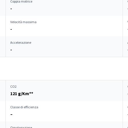
Coppia motrice
-
Velocità massima
-
Accelerazione
-
CO2
121 g/Km**
Classe di efficienza
–
Omologazione