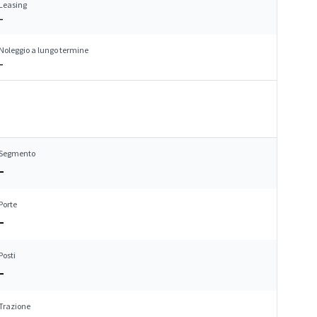
Leasing
–
Noleggio a lungo termine
–
Segmento
–
Porte
–
Posti
–
Trazione