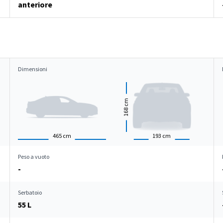
anteriore
Dimensioni
cm
168
465
cm
193
cm
Peso a vuoto
-
Serbatoio
55 L