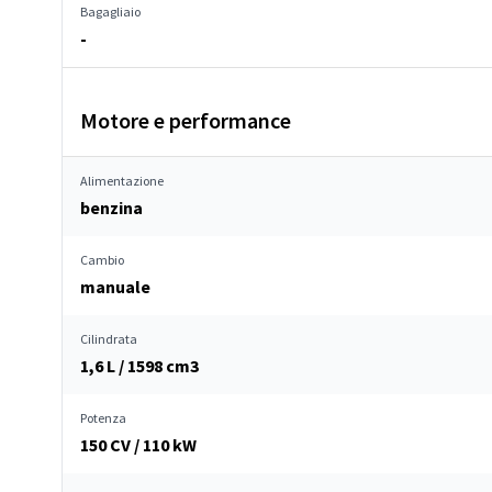
Bagagliaio
-
Motore e performance
Alimentazione
benzina
Cambio
manuale
Cilindrata
1,6 L / 1598 cm
3
Potenza
150 CV / 110 kW