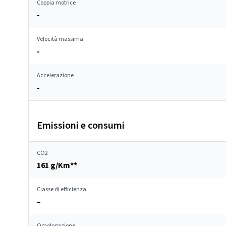
Coppia motrice
-
Velocità massima
-
Accelerazione
-
Emissioni e consumi
CO2
161 g/Km**
Classe di efficienza
–
Omologazione