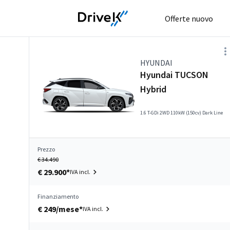
Offerte nuovo
HYUNDAI
Hyundai TUCSON
Hybrid
1.6 T-GDi 2WD 110kW (150cv) Dark Line
Prezzo
€ 34.490
€ 29.900*
IVA incl.
Finanziamento
€ 249/mese*
IVA incl.