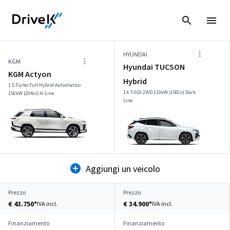
HYUNDAI
KGM
Hyundai TUCSON
KGM Actyon
Hybrid
1.5 Turbo Full Hybrid Automatico
1.6 T-GDi 2WD 110kW (150cv) Dark
150kW (204cv) K-Line
Line
Aggiungi un veicolo
Prezzo
Prezzo
€ 43.750*
€ 34.900*
IVA incl.
IVA incl.
Finanziamento
Finanziamento