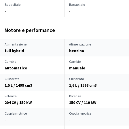
Bagagliaio
Bagagliaio
-
-
Motore e performance
Alimentazione
Alimentazione
full hybrid
benzina
Cambio
Cambio
automatico
manuale
Cilindrata
Cilindrata
1,5 L / 1498 cm
3
1,6 L / 1598 cm
3
Potenza
Potenza
204 CV / 150 kW
150 CV / 110 kW
Coppia motrice
Coppia motrice
-
-