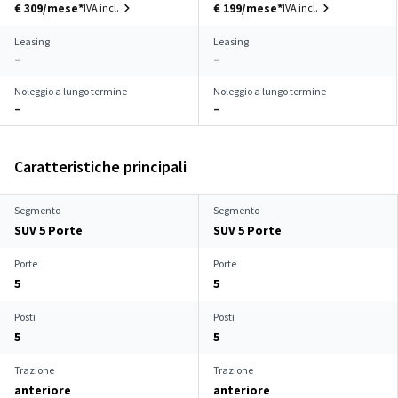
€ 309/mese*
€ 199/mese*
IVA incl.
IVA incl.
Leasing
Leasing
–
–
Noleggio a lungo termine
Noleggio a lungo termine
–
–
Caratteristiche principali
Segmento
Segmento
SUV 5 Porte
SUV 5 Porte
Porte
Porte
5
5
Posti
Posti
5
5
Trazione
Trazione
anteriore
anteriore