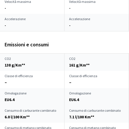
Velocità massima
Velocità massima
-
-
Accelerazione
Accelerazione
-
-
Emissioni e consumi
CO2
CO2
138 g/Km**
161 g/Km**
Classe di efficienza
Classe di efficienza
–
–
Omologazione
Omologazione
EU6.4
EU6.4
Consumo di carburante combinato
Consumo di carburante combinato
6.0 l/100 Km**
7.1 l/100 Km**
Consumo di metano combinato
Consumo di metano combinato