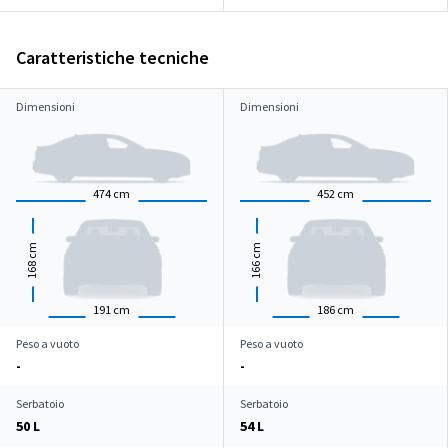
Caratteristiche tecniche
Dimensioni
Dimensioni
474
cm
452
cm
cm
cm
168
166
191
cm
186
cm
Peso a vuoto
Peso a vuoto
-
-
Serbatoio
Serbatoio
50 L
54 L