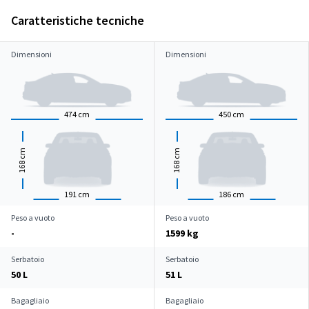
Caratteristiche tecniche
Dimensioni
Dimensioni
474
cm
450
cm
cm
cm
168
168
191
cm
186
cm
Peso a vuoto
Peso a vuoto
-
1599 kg
Serbatoio
Serbatoio
50 L
51 L
Bagagliaio
Bagagliaio