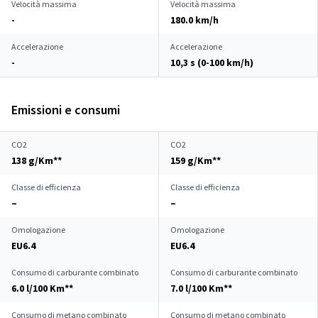
Velocità massima
Velocità massima
-
180.0 km/h
Accelerazione
Accelerazione
-
10,3 s (0-100 km/h)
Emissioni e consumi
CO2
CO2
138 g/Km**
159 g/Km**
Classe di efficienza
Classe di efficienza
–
–
Omologazione
Omologazione
EU6.4
EU6.4
Consumo di carburante combinato
Consumo di carburante combinato
6.0 l/100 Km**
7.0 l/100 Km**
Consumo di metano combinato
Consumo di metano combinato