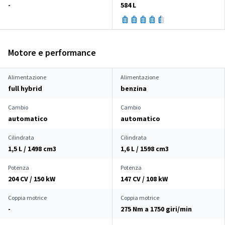
-
584 L
Motore e performance
Alimentazione
Alimentazione
full hybrid
benzina
Cambio
Cambio
automatico
automatico
Cilindrata
Cilindrata
1,5 L / 1498 cm
3
1,6 L / 1598 cm
3
Potenza
Potenza
204 CV / 150 kW
147 CV / 108 kW
Coppia motrice
Coppia motrice
-
275 Nm a 1750 giri/min