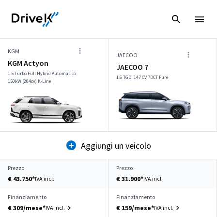
KGM
JAECOO
KGM Actyon
JAECOO 7
1.5 Turbo Full Hybrid Automatico
1.6 TGDi 147 CV 7DCT Pure
150kW (204cv) K-Line
Aggiungi un veicolo
Prezzo
Prezzo
€ 43.750*
€ 31.900*
IVA incl.
IVA incl.
Finanziamento
Finanziamento
€ 309/mese*
€ 159/mese*
IVA incl.
IVA incl.