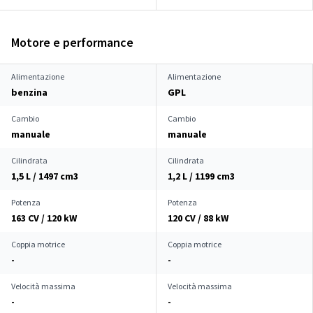
Motore e performance
Alimentazione
Alimentazione
benzina
GPL
Cambio
Cambio
manuale
manuale
Cilindrata
Cilindrata
1,5 L / 1497 cm
3
1,2 L / 1199 cm
3
Potenza
Potenza
163 CV / 120 kW
120 CV / 88 kW
Coppia motrice
Coppia motrice
-
-
Velocità massima
Velocità massima
-
-