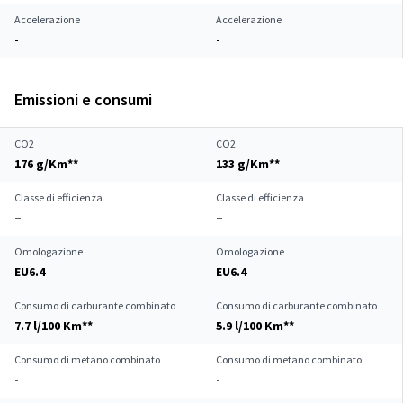
Accelerazione
Accelerazione
-
-
Emissioni e consumi
CO2
CO2
176 g/Km**
133 g/Km**
Classe di efficienza
Classe di efficienza
–
–
Omologazione
Omologazione
EU6.4
EU6.4
Consumo di carburante combinato
Consumo di carburante combinato
7.7 l/100 Km**
5.9 l/100 Km**
Consumo di metano combinato
Consumo di metano combinato
-
-