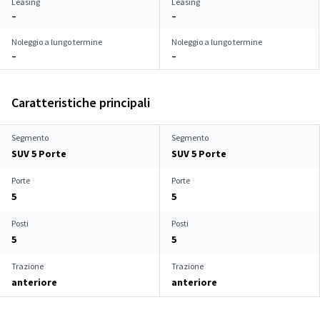
Leasing
Leasing
–
–
Noleggio a lungo termine
Noleggio a lungo termine
–
–
Caratteristiche principali
Segmento
Segmento
SUV 5 Porte
SUV 5 Porte
Porte
Porte
5
5
Posti
Posti
5
5
Trazione
Trazione
anteriore
anteriore