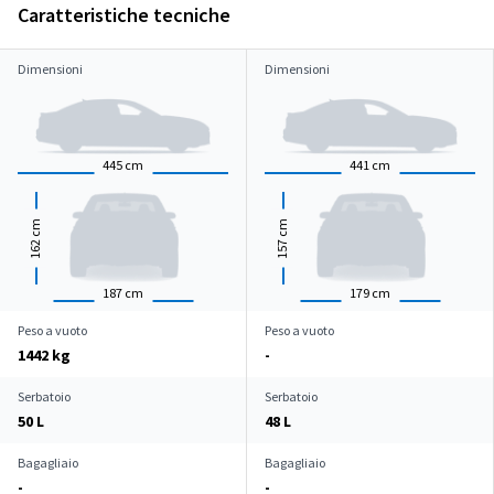
Caratteristiche tecniche
Dimensioni
Dimensioni
445
cm
441
cm
cm
cm
162
157
187
cm
179
cm
Peso a vuoto
Peso a vuoto
1442 kg
-
Serbatoio
Serbatoio
50 L
48 L
Bagagliaio
Bagagliaio
-
-