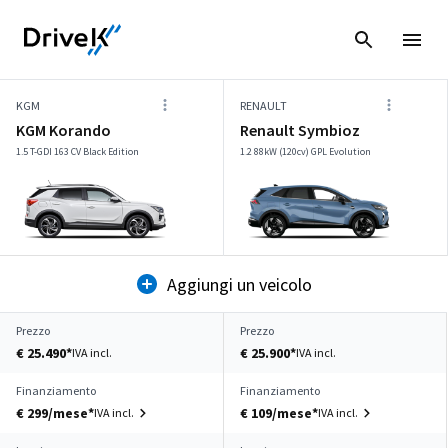
KGM
RENAULT
KGM Korando
Renault Symbioz
1.5 T-GDI 163 CV Black Edition
1.2 88kW (120cv) GPL Evolution
Aggiungi un veicolo
Prezzo
Prezzo
€ 25.490*
€ 25.900*
IVA incl.
IVA incl.
Finanziamento
Finanziamento
€ 299/mese*
€ 109/mese*
IVA incl.
IVA incl.