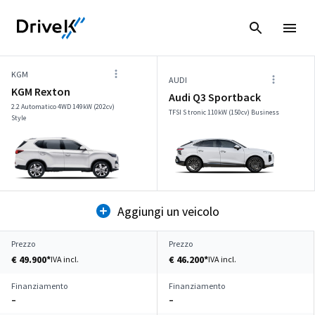
KGM
AUDI
KGM Rexton
Audi Q3 Sportback
2.2 Automatico 4WD 149kW (202cv)
TFSI S tronic 110kW (150cv) Business
Style
Aggiungi un veicolo
Prezzo
Prezzo
€ 49.900*
€ 46.200*
IVA incl.
IVA incl.
Finanziamento
Finanziamento
–
–