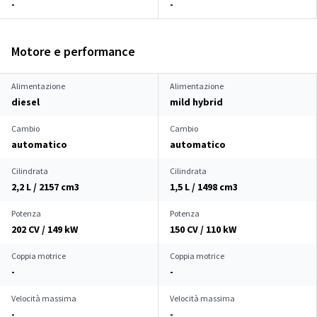
-
-
Motore e performance
Alimentazione
Alimentazione
diesel
mild hybrid
Cambio
Cambio
automatico
automatico
Cilindrata
Cilindrata
2,2 L / 2157 cm
3
1,5 L / 1498 cm
3
Potenza
Potenza
202 CV / 149 kW
150 CV / 110 kW
Coppia motrice
Coppia motrice
-
-
Velocità massima
Velocità massima
-
-