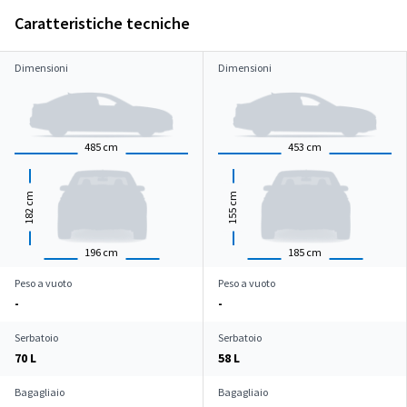
Caratteristiche tecniche
Dimensioni
Dimensioni
485
cm
453
cm
cm
cm
182
155
196
cm
185
cm
Peso a vuoto
Peso a vuoto
-
-
Serbatoio
Serbatoio
70 L
58 L
Bagagliaio
Bagagliaio