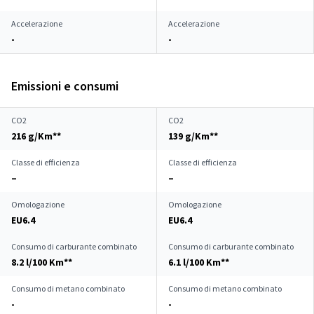
Accelerazione
Accelerazione
-
-
Emissioni e consumi
CO2
CO2
216 g/Km**
139 g/Km**
Classe di efficienza
Classe di efficienza
–
–
Omologazione
Omologazione
EU6.4
EU6.4
Consumo di carburante combinato
Consumo di carburante combinato
8.2 l/100 Km**
6.1 l/100 Km**
Consumo di metano combinato
Consumo di metano combinato
-
-