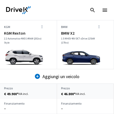
KGM
BMW
KGM Rexton
BMW X2
2.2 Automatico 4WD 149kW (202cv)
1.5 MHEV 48V DCT sDrive 125kW
Style
(170cv)
Aggiungi un veicolo
Prezzo
Prezzo
€ 49.900*
€ 46.800*
IVA incl.
IVA incl.
Finanziamento
Finanziamento
–
–