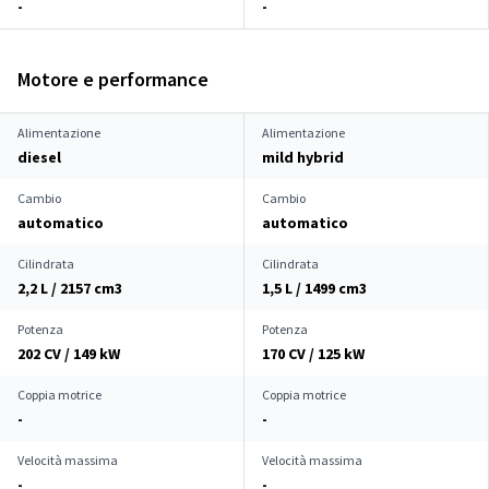
-
-
Motore e performance
Alimentazione
Alimentazione
diesel
mild hybrid
Cambio
Cambio
automatico
automatico
Cilindrata
Cilindrata
2,2 L / 2157 cm
3
1,5 L / 1499 cm
3
Potenza
Potenza
202 CV / 149 kW
170 CV / 125 kW
Coppia motrice
Coppia motrice
-
-
Velocità massima
Velocità massima
-
-