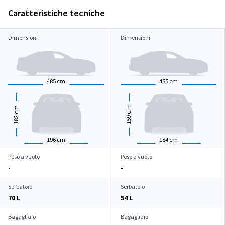
Caratteristiche tecniche
Dimensioni
Dimensioni
485
cm
455
cm
cm
cm
182
159
196
cm
184
cm
Peso a vuoto
Peso a vuoto
-
-
Serbatoio
Serbatoio
70 L
54 L
Bagagliaio
Bagagliaio