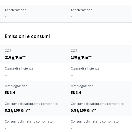
Accelerazione
Accelerazione
-
-
Emissioni e consumi
CO2
CO2
216 g/Km**
130 g/Km**
Classe di efficienza
Classe di efficienza
–
–
Omologazione
Omologazione
EU6.4
EU6.4
Consumo di carburante combinato
Consumo di carburante combinato
8.2 l/100 Km**
5.8 l/100 Km**
Consumo di metano combinato
Consumo di metano combinato
-
-