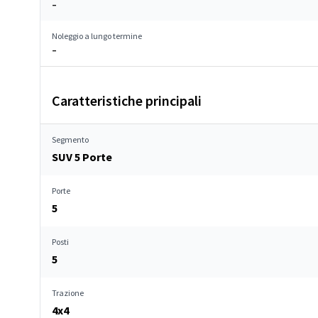
–
Noleggio a lungo termine
–
Caratteristiche principali
Segmento
SUV 5 Porte
Porte
5
Posti
5
Trazione
4x4