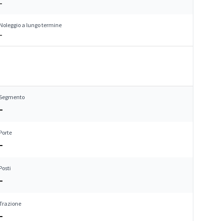
–
Noleggio a lungo termine
–
Segmento
–
Porte
–
Posti
–
Trazione
–