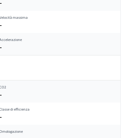
–
Velocità massima
–
Accelerazione
–
CO2
–
Classe di efficienza
–
Omologazione