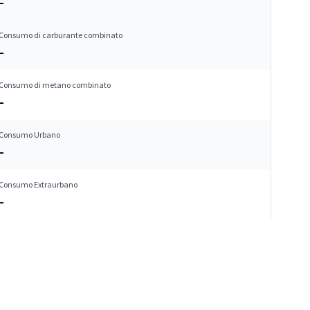
–
Consumo di carburante combinato
–
Consumo di metano combinato
–
Consumo Urbano
–
Consumo Extraurbano
–