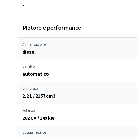
-
Motore e performance
Alimentazione
diesel
Cambio
automatico
Cilindrata
2,2 L / 2157 cm
3
Potenza
202 CV / 149 kW
Coppia motrice