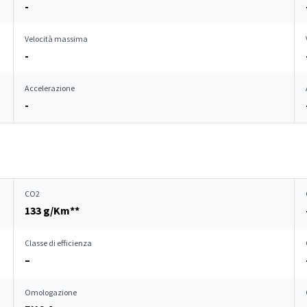
-
Velocità massima
-
Accelerazione
-
CO2
133 g/Km**
Classe di efficienza
–
Omologazione