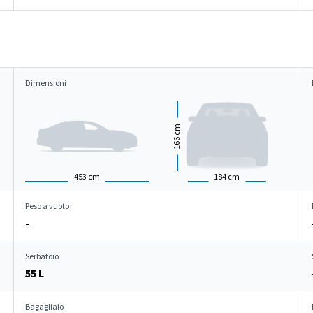
Dimensioni
cm
166
453
cm
184
cm
Peso a vuoto
-
Serbatoio
55 L
Bagagliaio