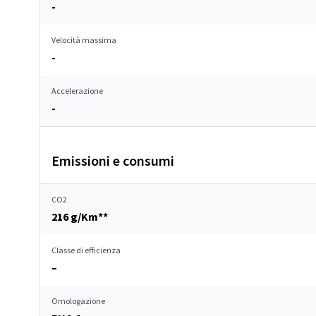
-
Velocità massima
-
Accelerazione
-
Emissioni e consumi
CO2
216 g/Km**
Classe di efficienza
–
Omologazione