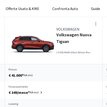
Offerte Usato & KM0
Confronta Auto
Guide
VOLKSWAGEN
Volkswagen Nuova
Tiguan
1.5 DSG 96kW (130cv) Edition Plus
Prezzo
€ 41.000*
IVA incl.
Finanziamento
€ 349/mese*
IVA incl.
Leasing