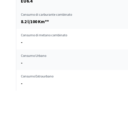
EU6.4
Consumo di carburante combinato
8.2 l/100 Km**
Consumo di metano combinato
-
Consumo Urbano
-
Consumo Extraurbano
-