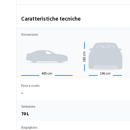
Caratteristiche tecniche
Dimensioni
cm
182
485
cm
196
cm
Peso a vuoto
-
Serbatoio
70 L
Bagagliaio