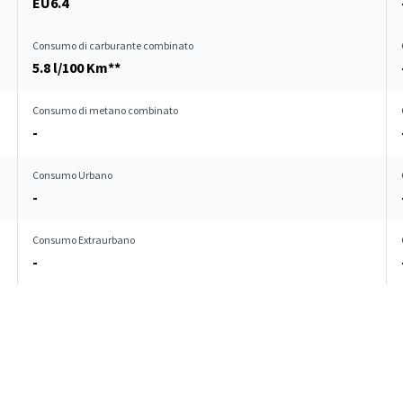
EU6.4
Consumo di carburante combinato
5.8 l/100 Km**
Consumo di metano combinato
-
Consumo Urbano
-
Consumo Extraurbano
-