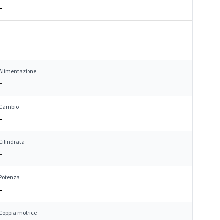
–
Alimentazione
–
Cambio
–
Cilindrata
–
Potenza
–
Coppia motrice