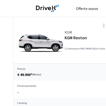
Offerte nuovo
KGM
KGM Rexton
2.2 Automatico 4WD 149kW (202cv) Style
Prezzo
€ 49.900*
IVA incl.
Finanziamento
–
Leasing