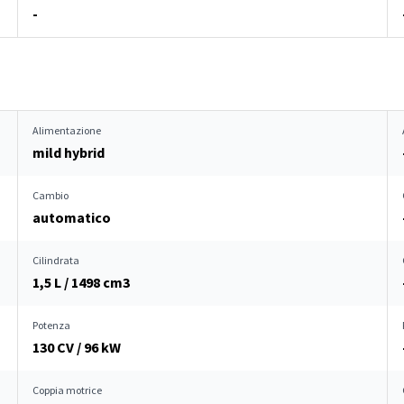
-
Alimentazione
mild hybrid
Cambio
automatico
Cilindrata
1,5 L / 1498 cm
3
Potenza
130 CV / 96 kW
Coppia motrice