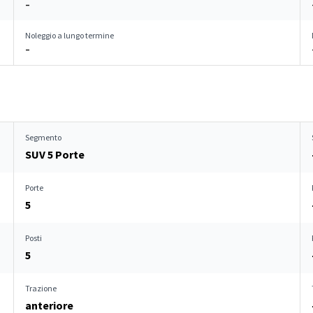
–
Noleggio a lungo termine
–
Segmento
SUV 5 Porte
Porte
5
Posti
5
Trazione
anteriore