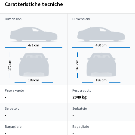
Caratteristiche tecniche
Dimensioni
Dimensioni
471
cm
460
cm
cm
cm
172
163
189
cm
186
cm
Peso a vuoto
Peso a vuoto
-
2040 kg
Serbatoio
Serbatoio
-
-
Bagagliaio
Bagagliaio
-
-