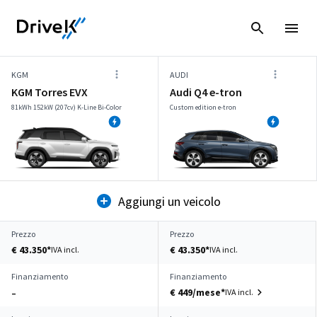
KGM
AUDI
KGM Torres EVX
Audi Q4 e-tron
81kWh 152kW (207cv) K-Line Bi-Color
Custom edition e-tron
Aggiungi un veicolo
Prezzo
Prezzo
€ 43.350*
€ 43.350*
IVA incl.
IVA incl.
Finanziamento
Finanziamento
€ 449/mese*
IVA incl.
–