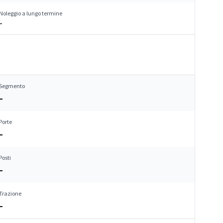
Noleggio a lungo termine
–
Segmento
–
Porte
–
Posti
–
Trazione
–