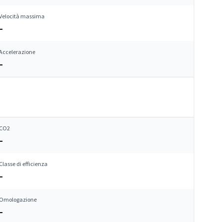
Velocità massima
–
Accelerazione
–
CO2
–
Classe di efficienza
–
Omologazione
–