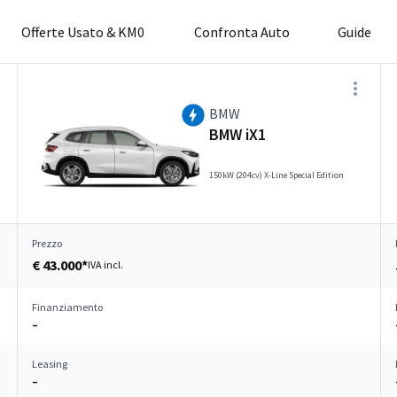
Offerte Usato & KM0
Confronta Auto
Guide
BMW
BMW iX1
150kW (204cv) X-Line Special Edition
Prezzo
€ 43.000*
IVA incl.
Finanziamento
–
Leasing
–