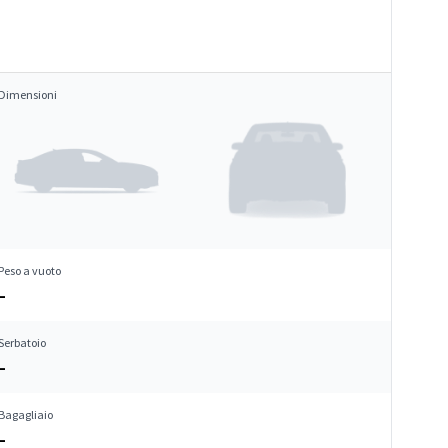
Dimensioni
Peso a vuoto
–
Serbatoio
–
Bagagliaio
–