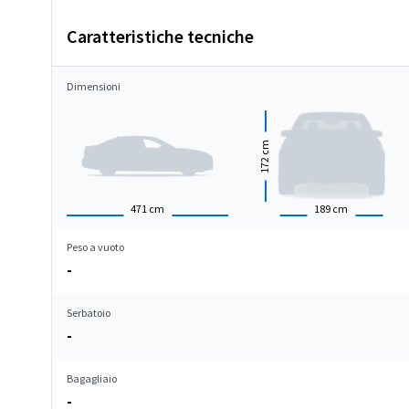
Caratteristiche tecniche
Dimensioni
cm
172
471
cm
189
cm
Peso a vuoto
-
Serbatoio
-
Bagagliaio
-