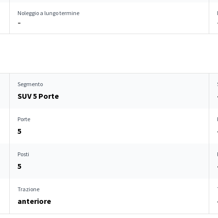
Noleggio a lungo termine
–
Segmento
SUV 5 Porte
Porte
5
Posti
5
Trazione
anteriore