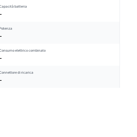
Capacità batteria
–
Potenza
–
Consumo elettrico combinato
–
Connettore di ricarica
–