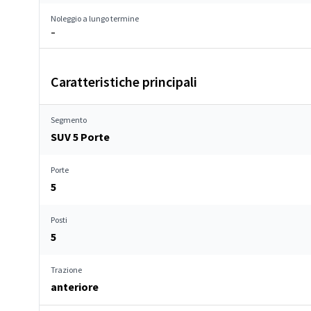
Noleggio a lungo termine
–
Caratteristiche principali
Segmento
SUV 5 Porte
Porte
5
Posti
5
Trazione
anteriore