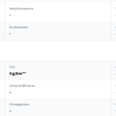
Velocità massima
-
Accelerazione
-
CO2
0 g/Km**
Classe di efficienza
–
Omologazione
–