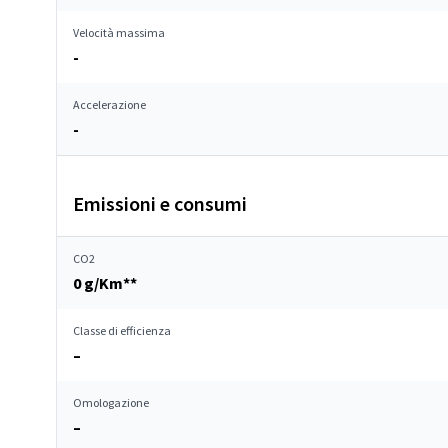
Velocità massima
-
Accelerazione
-
Emissioni e consumi
CO2
0 g/Km**
Classe di efficienza
–
Omologazione
–