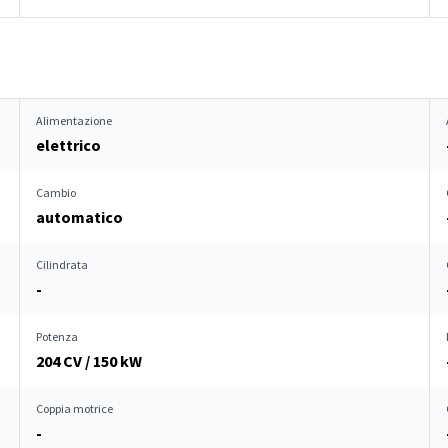
Alimentazione
elettrico
Cambio
automatico
Cilindrata
-
Potenza
204 CV / 150 kW
Coppia motrice
-