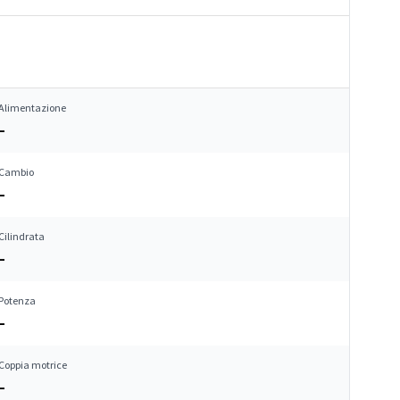
Alimentazione
–
Cambio
–
Cilindrata
–
Potenza
–
Coppia motrice
–