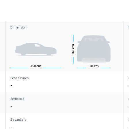
Dimensioni
cm
161
450
cm
184
cm
Peso a vuoto
-
Serbatoio
-
Bagagliaio
-