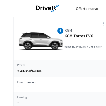
Offerte nuovo
KGM
KGM Torres EVX
81kWh 152kW (207cv) K-Line Bi-Color
Prezzo
€ 43.350*
IVA incl.
Finanziamento
–
Leasing
–