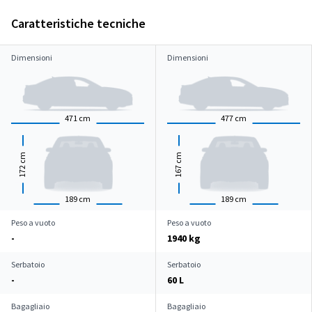
Caratteristiche tecniche
Dimensioni
Dimensioni
471
cm
477
cm
cm
cm
172
167
189
cm
189
cm
Peso a vuoto
Peso a vuoto
-
1940 kg
Serbatoio
Serbatoio
-
60 L
Bagagliaio
Bagagliaio