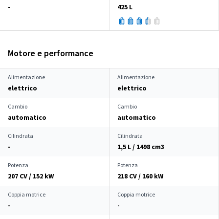
-
425 L
Motore e performance
Alimentazione
Alimentazione
elettrico
elettrico
Cambio
Cambio
automatico
automatico
Cilindrata
Cilindrata
-
1,5 L / 1498 cm
3
Potenza
Potenza
207 CV / 152 kW
218 CV / 160 kW
Coppia motrice
Coppia motrice
-
-