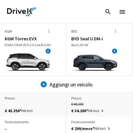
KGM
BYD
KGM Torres EVX
BYD Seal U DM-i
81kWh 152kW (207cv) K-Line Bi-Color
Boost 160 kW
Aggiungi un veicolo
Prezzo
Prezzo
€ 40.100
€ 43.350*
€ 34.200*
IVA incl.
IVA incl.
Finanziamento
Finanziamento
€ 299/mese*
IVA incl.
–