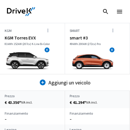
KGM
SMART
KGM Torres EVX
smart #3
81kWh 152kW (207cv) K-Line Bi-Color
49kWh 200kW (272cv) Pro
Aggiungi un veicolo
Prezzo
Prezzo
€ 43.350*
€ 41.294*
IVA incl.
IVA incl.
Finanziamento
Finanziamento
–
–
Leasing
Leasing