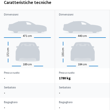
Caratteristiche tecniche
Dimensioni
Dimensioni
471
cm
440
cm
cm
cm
172
155
189
cm
184
cm
Peso a vuoto
Peso a vuoto
-
1780 kg
Serbatoio
Serbatoio
-
-
Bagagliaio
Bagagliaio
-
-