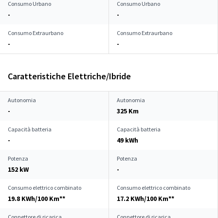
Consumo Urbano
Consumo Urbano
-
-
Consumo Extraurbano
Consumo Extraurbano
-
-
Caratteristiche Elettriche/Ibride
Autonomia
Autonomia
-
325 Km
Capacità batteria
Capacità batteria
-
49 kWh
Potenza
Potenza
152 kW
-
Consumo elettrico combinato
Consumo elettrico combinato
19.8 KWh/100 Km**
17.2 KWh/100 Km**
Connettore di ricarica
Connettore di ricarica