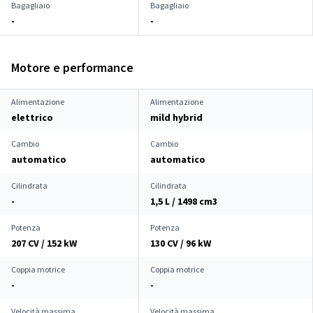
Bagagliaio
Bagagliaio
-
-
Motore e performance
Alimentazione
Alimentazione
elettrico
mild hybrid
Cambio
Cambio
automatico
automatico
Cilindrata
Cilindrata
-
1,5 L / 1498 cm
3
Potenza
Potenza
207 CV / 152 kW
130 CV / 96 kW
Coppia motrice
Coppia motrice
-
-
Velocità massima
Velocità massima