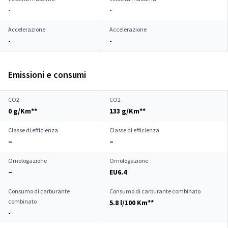
-
-
Accelerazione
Accelerazione
-
-
Emissioni e consumi
CO2
CO2
0 g/Km**
133 g/Km**
Classe di efficienza
Classe di efficienza
–
–
Omologazione
Omologazione
–
EU6.4
Consumo di carburante
Consumo di carburante combinato
combinato
5.8 l/100 Km**
-