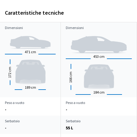
Caratteristiche tecniche
Dimensioni
Dimensioni
471
cm
453
cm
cm
cm
172
166
189
cm
184
cm
Peso a vuoto
Peso a vuoto
-
-
Serbatoio
Serbatoio
-
55 L