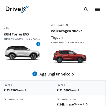
VOLKSWAGEN
KGM
Volkswagen Nuova
KGM Torres EVX
Tiguan
81kWh 152kW (207cv) K-Line Bi-Color
1.5 DSG 96kW (130cv) Edition Plus
Aggiungi un veicolo
Prezzo
Prezzo
€ 43.350*
€ 41.000*
IVA incl.
IVA incl.
Finanziamento
Finanziamento
€ 349/mese*
IVA incl.
–