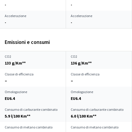
-
-
Accelerazione
Accelerazione
-
-
Emissioni e consumi
CO2
CO2
133 g/Km**
136 g/Km**
Classe di efficienza
Classe di efficienza
–
–
Omologazione
Omologazione
EU6.4
EU6.4
Consumo di carburante combinato
Consumo di carburante combinato
5.9 l/100 Km**
6.0 l/100 Km**
Consumo di metano combinato
Consumo di metano combinato