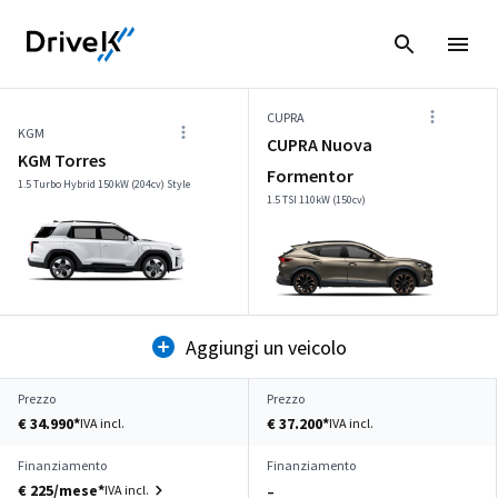
CUPRA
KGM
CUPRA Nuova
KGM Torres
Formentor
1.5 Turbo Hybrid 150kW (204cv) Style
1.5 TSI 110kW (150cv)
Aggiungi un veicolo
Prezzo
Prezzo
€ 34.990*
€ 37.200*
IVA incl.
IVA incl.
Finanziamento
Finanziamento
€ 225/mese*
IVA incl.
–