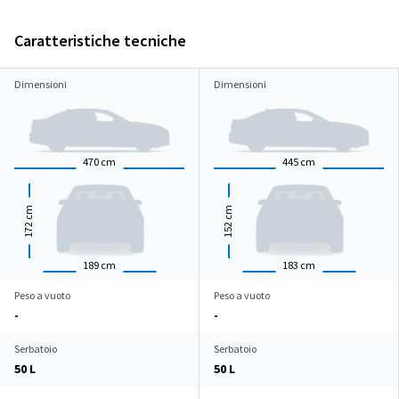
Caratteristiche tecniche
Dimensioni
Dimensioni
470
cm
445
cm
cm
cm
172
152
189
cm
183
cm
Peso a vuoto
Peso a vuoto
-
-
Serbatoio
Serbatoio
50 L
50 L