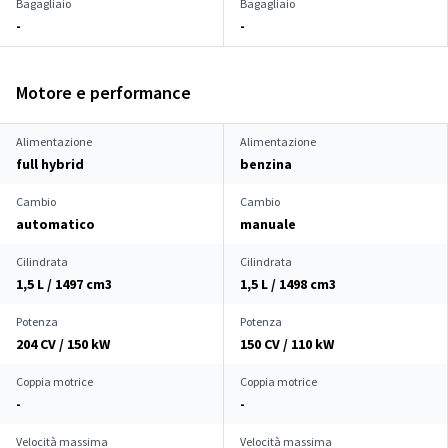
Bagagliaio
Bagagliaio
-
-
Motore e performance
Alimentazione
Alimentazione
full hybrid
benzina
Cambio
Cambio
automatico
manuale
Cilindrata
Cilindrata
1,5 L / 1497 cm
3
1,5 L / 1498 cm
3
Potenza
Potenza
204 CV / 150 kW
150 CV / 110 kW
Coppia motrice
Coppia motrice
-
-
Velocità massima
Velocità massima