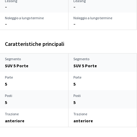
Leasing
Leasing
–
–
Noleggio a lungo termine
Noleggio a lungo termine
–
–
Caratteristiche principali
Segmento
Segmento
SUV 5 Porte
SUV 5 Porte
Porte
Porte
5
5
Posti
Posti
5
5
Trazione
Trazione
anteriore
anteriore