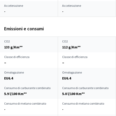
Accelerazione
Accelerazione
-
-
Emissioni e consumi
CO2
CO2
133 g/Km**
112 g/Km**
Classe di efficienza
Classe di efficienza
–
–
Omologazione
Omologazione
EU6.4
EU6.4
Consumo di carburante combinato
Consumo di carburante combinato
5.9 l/100 Km**
5.0 l/100 Km**
Consumo di metano combinato
Consumo di metano combinato
-
-