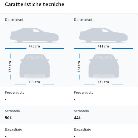
Caratteristiche tecniche
Dimensioni
Dimensioni
470
cm
411
cm
cm
cm
172
153
189
cm
179
cm
Peso a vuoto
Peso a vuoto
-
-
Serbatoio
Serbatoio
50 L
44 L
Bagagliaio
Bagagliaio
-
-