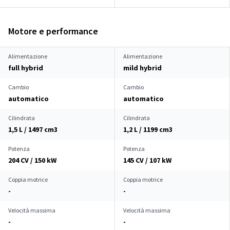
Motore e performance
Alimentazione
Alimentazione
full hybrid
mild hybrid
Cambio
Cambio
automatico
automatico
Cilindrata
Cilindrata
1,5 L / 1497 cm
3
1,2 L / 1199 cm
3
Potenza
Potenza
204 CV / 150 kW
145 CV / 107 kW
Coppia motrice
Coppia motrice
-
-
Velocità massima
Velocità massima
-
-