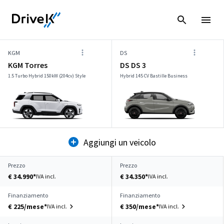
KGM
DS
KGM Torres
DS DS 3
1.5 Turbo Hybrid 150kW (204cv) Style
Hybrid 145 CV Bastille Business
Aggiungi un veicolo
Prezzo
Prezzo
€ 34.990*
€ 34.350*
IVA incl.
IVA incl.
Finanziamento
Finanziamento
€ 225/mese*
€ 350/mese*
IVA incl.
IVA incl.