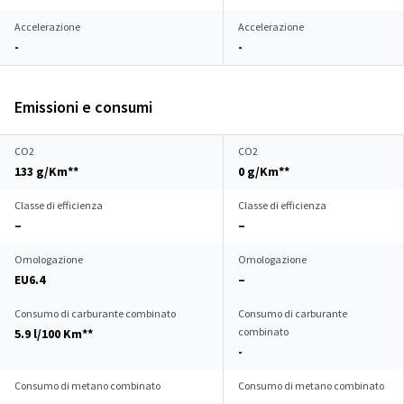
Accelerazione
Accelerazione
-
-
Emissioni e consumi
CO2
CO2
133 g/Km**
0 g/Km**
Classe di efficienza
Classe di efficienza
–
–
Omologazione
Omologazione
EU6.4
–
Consumo di carburante combinato
Consumo di carburante
combinato
5.9 l/100 Km**
-
Consumo di metano combinato
Consumo di metano combinato