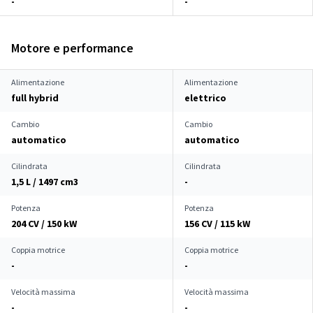
-
-
Motore e performance
Alimentazione
Alimentazione
full hybrid
elettrico
Cambio
Cambio
automatico
automatico
Cilindrata
Cilindrata
1,5 L / 1497 cm
3
-
Potenza
Potenza
204 CV / 150 kW
156 CV / 115 kW
Coppia motrice
Coppia motrice
-
-
Velocità massima
Velocità massima
-
-