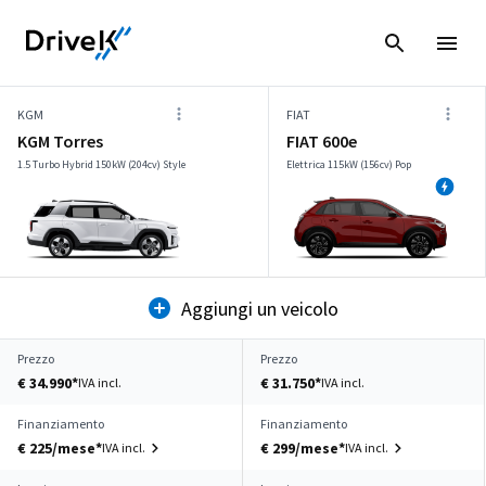
KGM
FIAT
KGM Torres
FIAT 600e
1.5 Turbo Hybrid 150kW (204cv) Style
Elettrica 115kW (156cv) Pop
Aggiungi un veicolo
Prezzo
Prezzo
€ 34.990*
€ 31.750*
IVA incl.
IVA incl.
Finanziamento
Finanziamento
€ 225/mese*
€ 299/mese*
IVA incl.
IVA incl.