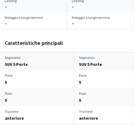
Leasing
Leasing
–
–
Noleggio a lungo termine
Noleggio a lungo termine
–
–
Caratteristiche principali
Segmento
Segmento
SUV 5 Porte
SUV 5 Porte
Porte
Porte
5
5
Posti
Posti
5
5
Trazione
Trazione
anteriore
anteriore