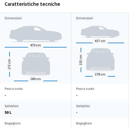
Caratteristiche tecniche
Dimensioni
Dimensioni
417
cm
470
cm
cm
cm
152
172
178
cm
189
cm
Peso a vuoto
Peso a vuoto
-
-
Serbatoio
Serbatoio
50 L
-
Bagagliaio
Bagagliaio