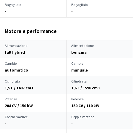
Bagagliaio
Bagagliaio
-
-
Motore e performance
Alimentazione
Alimentazione
full hybrid
benzina
Cambio
Cambio
automatico
manuale
Cilindrata
Cilindrata
1,5 L / 1497 cm
3
1,6 L / 1598 cm
3
Potenza
Potenza
204 CV / 150 kW
150 CV / 110 kW
Coppia motrice
Coppia motrice
-
-