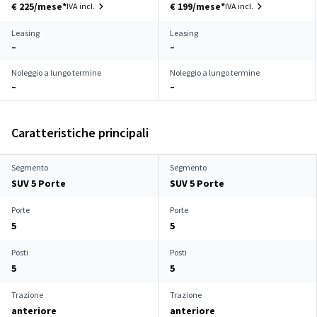
€ 225/mese*
€ 199/mese*
IVA incl.
IVA incl.
Leasing
Leasing
–
–
Noleggio a lungo termine
Noleggio a lungo termine
–
–
Caratteristiche principali
Segmento
Segmento
SUV 5 Porte
SUV 5 Porte
Porte
Porte
5
5
Posti
Posti
5
5
Trazione
Trazione
anteriore
anteriore