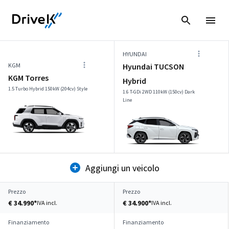
HYUNDAI
KGM
Hyundai TUCSON
KGM Torres
Hybrid
1.5 Turbo Hybrid 150kW (204cv) Style
1.6 T-GDi 2WD 110kW (150cv) Dark
Line
Aggiungi un veicolo
Prezzo
Prezzo
€ 34.990*
€ 34.900*
IVA incl.
IVA incl.
Finanziamento
Finanziamento