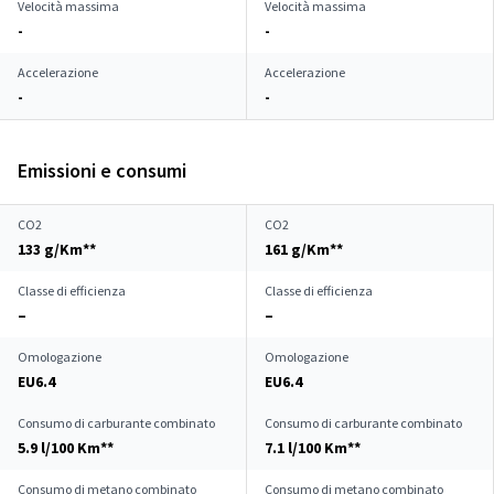
Velocità massima
Velocità massima
-
-
Accelerazione
Accelerazione
-
-
Emissioni e consumi
CO2
CO2
133 g/Km**
161 g/Km**
Classe di efficienza
Classe di efficienza
–
–
Omologazione
Omologazione
EU6.4
EU6.4
Consumo di carburante combinato
Consumo di carburante combinato
5.9 l/100 Km**
7.1 l/100 Km**
Consumo di metano combinato
Consumo di metano combinato