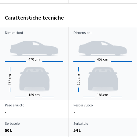
Caratteristiche tecniche
Dimensioni
Dimensioni
470
cm
452
cm
cm
cm
172
166
189
cm
186
cm
Peso a vuoto
Peso a vuoto
-
-
Serbatoio
Serbatoio
50 L
54 L