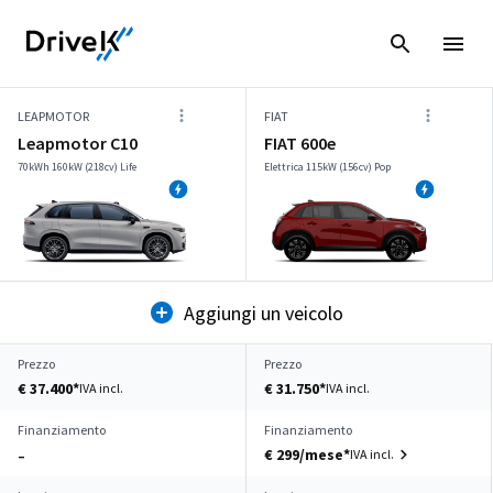
LEAPMOTOR
FIAT
Leapmotor C10
FIAT 600e
70kWh 160kW (218cv) Life
Elettrica 115kW (156cv) Pop
Aggiungi un veicolo
Prezzo
Prezzo
€ 37.400*
€ 31.750*
IVA incl.
IVA incl.
Finanziamento
Finanziamento
€ 299/mese*
IVA incl.
–