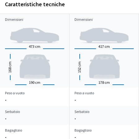
Caratteristiche tecniche
Dimensioni
Dimensioni
473
cm
417
cm
cm
cm
168
152
190
cm
178
cm
Peso a vuoto
Peso a vuoto
-
-
Serbatoio
Serbatoio
-
-
Bagagliaio
Bagagliaio
-
-