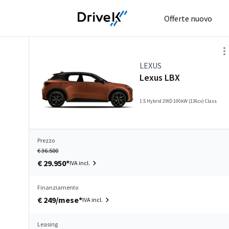
Offerte nuovo
LEXUS
Lexus LBX
1.5 Hybrid 2WD 100kW (136cv) Class
Prezzo
€ 36.500
€ 29.950*
IVA incl.
Finanziamento
€ 249/mese*
IVA incl.
Leasing