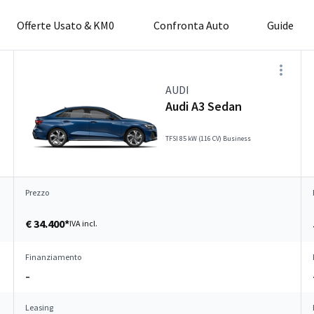
Offerte Usato & KM0
Confronta Auto
Guide
AUDI
Audi A3 Sedan
TFSI 85 kW (116 CV) Business
Prezzo
€ 34.400*
IVA incl.
Finanziamento
–
Leasing