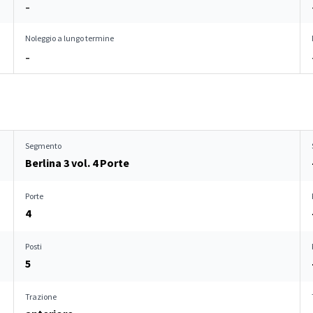
–
Noleggio a lungo termine
–
Segmento
Berlina 3 vol. 4 Porte
Porte
4
Posti
5
Trazione