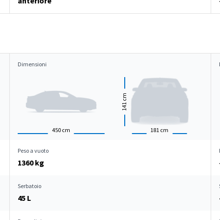
anteriore
Dimensioni
cm
141
450
cm
181
cm
Peso a vuoto
1360 kg
Serbatoio
45 L