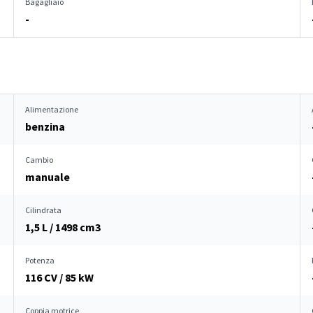
Bagagliaio
-
Alimentazione
benzina
Cambio
manuale
Cilindrata
1,5 L / 1498 cm
3
Potenza
116 CV / 85 kW
Coppia motrice