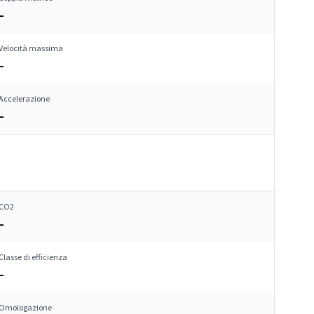
–
Velocità massima
–
Accelerazione
–
CO2
–
Classe di efficienza
–
Omologazione