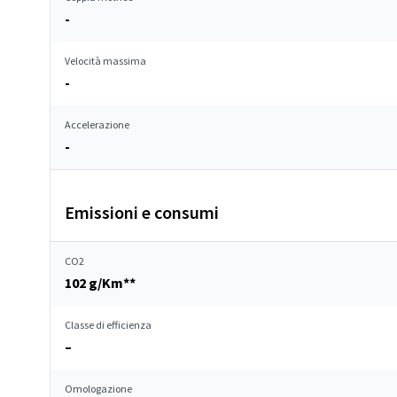
-
Velocità massima
-
Accelerazione
-
Emissioni e consumi
CO2
102 g/Km**
Classe di efficienza
–
Omologazione