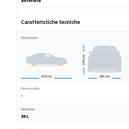
anteriore
Caratteristiche tecniche
Dimensioni
cm
154
419
cm
182
cm
Peso a vuoto
-
Serbatoio
36 L