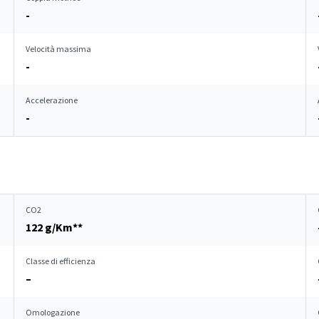
-
Velocità massima
-
Accelerazione
-
CO2
122 g/Km**
Classe di efficienza
–
Omologazione