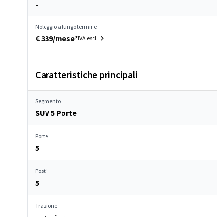
–
Noleggio a lungo termine
€ 339/mese*
IVA escl.
Caratteristiche principali
Segmento
SUV 5 Porte
Porte
5
Posti
5
Trazione