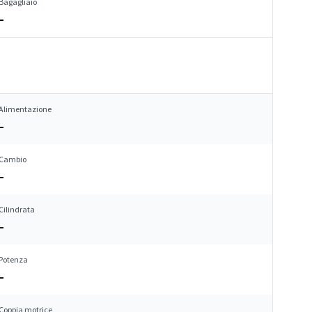
Bagagliaio
–
Alimentazione
–
Cambio
–
Cilindrata
–
Potenza
–
Coppia motrice