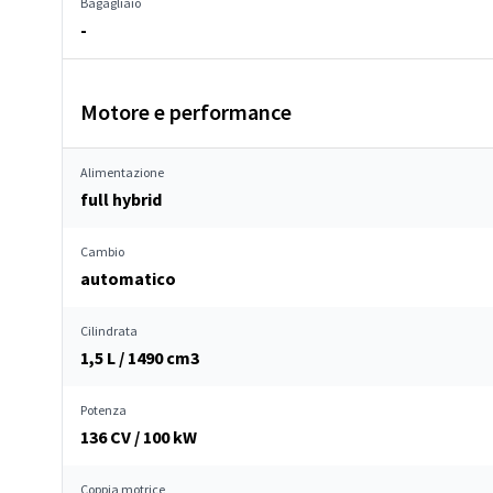
Bagagliaio
-
Motore e performance
Alimentazione
full hybrid
Cambio
automatico
Cilindrata
1,5 L / 1490 cm
3
Potenza
136 CV / 100 kW
Coppia motrice