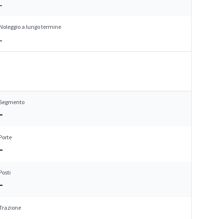
–
Noleggio a lungo termine
–
Segmento
–
Porte
–
Posti
–
Trazione