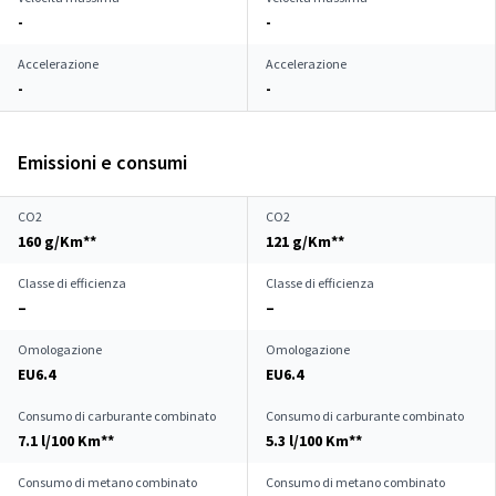
-
-
Accelerazione
Accelerazione
-
-
Emissioni e consumi
CO2
CO2
160 g/Km**
121 g/Km**
Classe di efficienza
Classe di efficienza
–
–
Omologazione
Omologazione
EU6.4
EU6.4
Consumo di carburante combinato
Consumo di carburante combinato
7.1 l/100 Km**
5.3 l/100 Km**
Consumo di metano combinato
Consumo di metano combinato