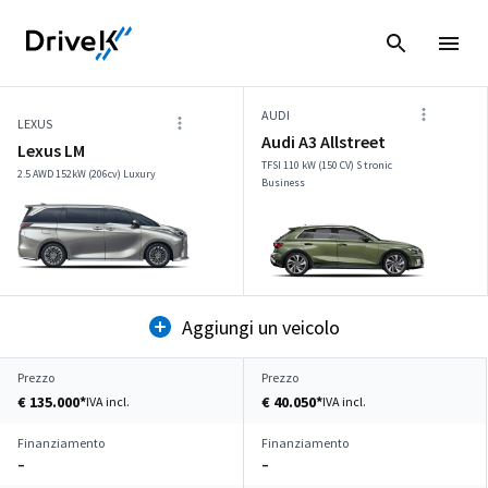
AUDI
LEXUS
Audi A3 Allstreet
Lexus LM
TFSI 110 kW (150 CV) S tronic
2.5 AWD 152kW (206cv) Luxury
Business
Aggiungi un veicolo
Prezzo
Prezzo
€ 135.000*
€ 40.050*
IVA incl.
IVA incl.
Finanziamento
Finanziamento
–
–