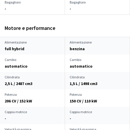
Bagagliaio
Bagagliaio
-
-
Motore e performance
Alimentazione
Alimentazione
full hybrid
benzina
Cambio
Cambio
automatico
automatico
Cilindrata
Cilindrata
2,5 L / 2487 cm
3
1,5 L / 1498 cm
3
Potenza
Potenza
206 CV / 152 kW
150 CV / 110 kW
Coppia motrice
Coppia motrice
-
-
Velocità massima
Velocità massima