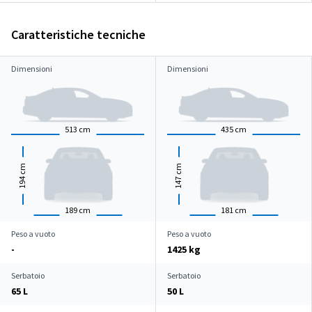
Caratteristiche tecniche
Dimensioni
Dimensioni
513
cm
435
cm
cm
cm
194
147
189
cm
181
cm
Peso a vuoto
Peso a vuoto
-
1425 kg
Serbatoio
Serbatoio
65 L
50 L