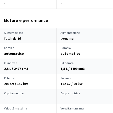
-
-
Motore e performance
Alimentazione
Alimentazione
full hybrid
benzina
Cambio
Cambio
automatico
automatico
Cilindrata
Cilindrata
2,5 L / 2487 cm
3
1,5 L / 1499 cm
3
Potenza
Potenza
206 CV / 152 kW
122 CV / 90 kW
Coppia motrice
Coppia motrice
-
-
Velocità massima
Velocità massima