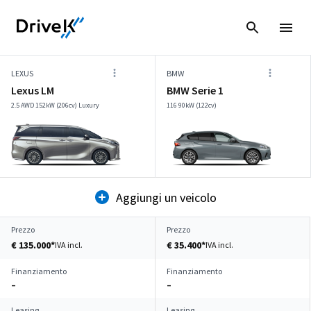
LEXUS
BMW
Lexus LM
BMW Serie 1
2.5 AWD 152kW (206cv) Luxury
116 90kW (122cv)
Aggiungi un veicolo
Prezzo
Prezzo
€ 135.000*
€ 35.400*
IVA incl.
IVA incl.
Finanziamento
Finanziamento
–
–
Leasing
Leasing