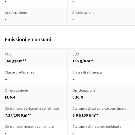
-
-
Accelerazione
Accelerazione
-
-
Emissioni e consumi
CO2
CO2
160 g/Km**
135 g/Km**
Classe di efficienza
Classe di efficienza
–
–
Omologazione
Omologazione
EU6.4
EU6.4
Consumo di carburante combinato
Consumo di carburante combinato
7.1 l/100 Km**
6.0 l/100 Km**
Consumo di metano combinato
Consumo di metano combinato
-
-