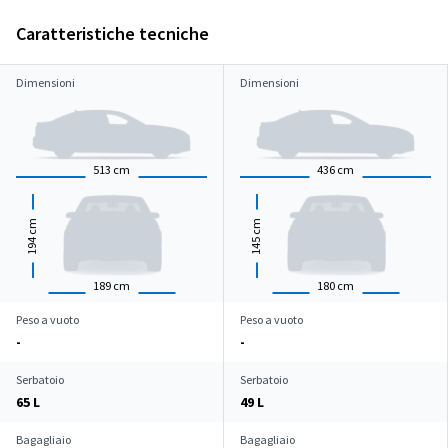
Caratteristiche tecniche
Dimensioni
Dimensioni
513
cm
436
cm
cm
cm
194
145
189
cm
180
cm
Peso a vuoto
Peso a vuoto
-
-
Serbatoio
Serbatoio
65 L
49 L
Bagagliaio
Bagagliaio