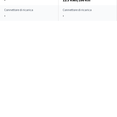
-
12.3 KWh/100 Km**
Connettore di ricarica
Connettore di ricarica
-
-