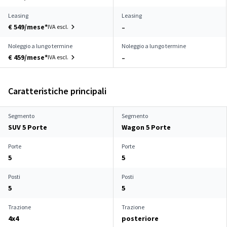
Leasing
Leasing
€ 549/mese*
IVA escl.
–
Noleggio a lungo termine
Noleggio a lungo termine
€ 459/mese*
IVA escl.
–
Caratteristiche principali
Segmento
Segmento
SUV 5 Porte
Wagon 5 Porte
Porte
Porte
5
5
Posti
Posti
5
5
Trazione
Trazione
4x4
posteriore