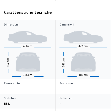
Caratteristiche tecniche
Dimensioni
Dimensioni
466
cm
472
cm
cm
cm
167
146
186
cm
185
cm
Peso a vuoto
Peso a vuoto
-
-
Serbatoio
Serbatoio
55 L
-