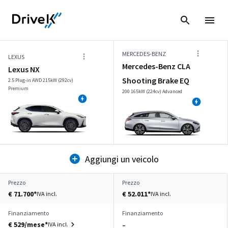
MERCEDES-BENZ
LEXUS
Mercedes-Benz CLA
Lexus NX
Shooting Brake EQ
2.5 Plug-in AWD 215kW (292cv)
Premium
200 165kW (224cv) Advanced
Aggiungi un veicolo
Prezzo
Prezzo
€ 71.700*
€ 52.011*
IVA incl.
IVA incl.
Finanziamento
Finanziamento
€ 529/mese*
IVA incl.
–