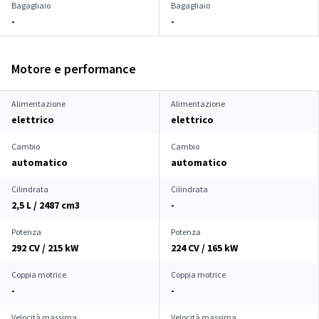
Bagagliaio
Bagagliaio
-
-
Motore e performance
Alimentazione
Alimentazione
elettrico
elettrico
Cambio
Cambio
automatico
automatico
Cilindrata
Cilindrata
2,5 L / 2487 cm
3
-
Potenza
Potenza
292 CV / 215 kW
224 CV / 165 kW
Coppia motrice
Coppia motrice
-
-
Velocità massima
Velocità massima