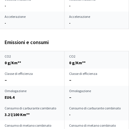
-
-
Accelerazione
Accelerazione
-
-
Emissioni e consumi
CO2
CO2
0 g/Km**
0 g/Km**
Classe di efficienza
Classe di efficienza
–
–
Omologazione
Omologazione
EU6.4
–
Consumo di carburante combinato
Consumo di carburante combinato
3.2 l/100 Km**
-
Consumo di metano combinato
Consumo di metano combinato